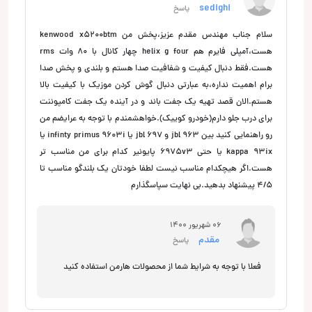
sedighi
پاسخ
سلام جناب مهندس مقدم عزیز،پخش من kenwood x5200btm
هست،آمپلی فایرم هم helix g four چهار کانال با 80 وات rms
هست.فقط دنبال کیفیت و شفافیت صدا هستم و بلندی و پخش صدا
برام اهمیت نداره،به عبارتی دنبال گوش کردن موزیک با کیفیت بالا
هستم.الان قصد تهیه یک جفت باند و در آینده یک جفت کامپوننت
برای درب جلو دارم(خودرو کوییک).خواهشمندم با توجه به عرایضم من
رو راهنمایی کنید بین jbl 963 و jbl 697 یا infinty primus 9603i یا
kappa 93ix یا حتی 6975v3 پایونیر کدام برای من مناسب تر
هست.اگر هیچکدام مناسب نیست لطفا خودتان یک بلندگو مناسب تا
4/5 پیشنهاد بدهید.بی نهایت سپاسگذارم
06 شهریور 1400
مقدم
پاسخ
فعلا با توجه به شرایط شما از محصولات هارمن استفاده کنید