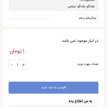
محصولات
بلندگو, بلندگو -بیضی
ویژگی‌های بیشتر
در انبار موجود نمی باشد
1
تومان
CX-
تعداد جهت خرید
S697
بلندگو
بیضی
جی
افزودن به سبد خرید
بی
ال
به من اطلاع بده
JBL