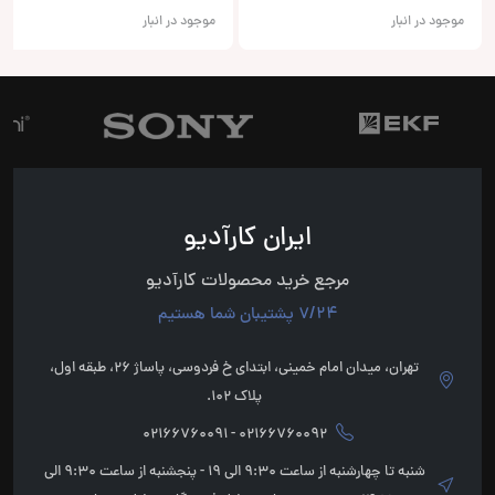
موجود در انبار
موجود در انبار
ایران کارآدیو
مرجع خرید محصولات کارآدیو
7/24 پشتیبان شما هستیم
تهران، میدان امام خمینی، ابتدای خ فردوسی، پاساژ 26، طبقه اول،
پلاک 102.
02166760092 - 02166760091
شنبه تا چهارشنبه از ساعت 9:30 الی 19 - پنجشنبه از ساعت 9:30 الی