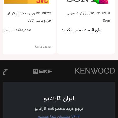
RM-X7BT کنترلر بلوتوث سونی
RM-RK39 ریموت کنترل فرمان
Sony
جی وی سی JVC
برای قیمت تماس بگیرید
1,050,000
تومان
موجود در انبار
ایران کارآدیو
مرجع خرید محصولات کارآدیو
7/24 پشتیبان شما هستیم