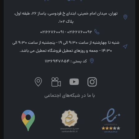
تهران، میدان امام خمینی، ابتدای خ فردوسی، پاساژ 26، طبقه اول،
پلاک 102.
02166760092 - 02166760091
شنبه تا چهارشنبه از ساعت 9:30 الی 19 - پنجشنبه از ساعت 9:30 الی
14:30 - جمعه و روزهای تعطیل فروشگاه تعطیل می باشد.
کد پستی : 1136947854
با ما در شبکه‌های اجتماعی