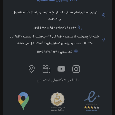
7/24 پشتیبان شما هستیم
تهران، میدان امام خمینی، ابتدای خ فردوسی، پاساژ 26، طبقه اول،
پلاک 102.
02166760092 - 02166760091
شنبه تا چهارشنبه از ساعت 9:30 الی 19 - پنجشنبه از ساعت 9:30 الی
14:30 - جمعه و روزهای تعطیل فروشگاه تعطیل می باشد.
کد پستی : 1136947854
با ما در شبکه‌های اجتماعی