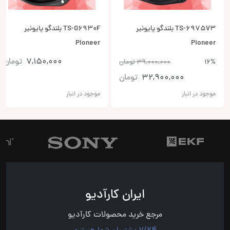
TS-6975V3 بلندگو پایونیر
TS-G6930F بلندگو پایونیر
Pioneer
Pioneer
7,150,000
تومان
16%
39,000,000
تومان
32,900,000
تومان
موجود در انبار
موجود در انبار
ایران کارآدیو
مرجع خرید محصولات کارآدیو