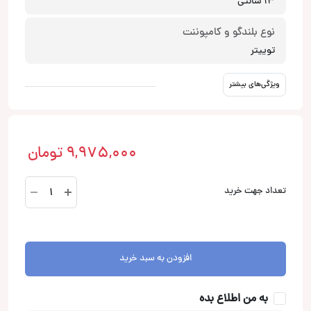
13 سانتی
نوع بلندگو و کامپوننت
توییتر
ویژگی‌های بیشتر
9,975,000
تومان
D200
تعداد جهت خرید
HL11-
25
TRIO
هورن
افزودن به سبد خرید
جی
بی
به من اطلاع بده
ال