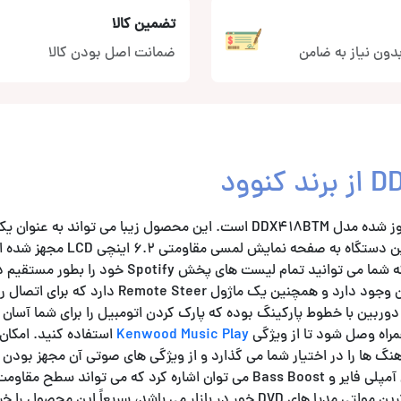
تضمین کالا
دون نیاز به ضامن
ضمانت اصل بودن کالا
DDX419BTM تولید سال 2019 کنوود بوده که به روز شده مدل DDX418BTM است. این محصول زیبا می تواند
کننده صوت و تصویرهای مختلف در اتومبیل شما استفاده شود. این دستگاه به صفحه
ویژگی های اصلی آن ارتباطات SPOTIFY 2way را می شود نام برد که شما می توانید تمام لیست ه
و کنترل کنید! بلوتوث A2DP نیز برای پخش موسیقی و تماس در آن وجود دارد و همچنین یک ماژول mote Steer
به دستگاه تعبیه شده است. دیگر ویژگی آن 2 ورودی دوربین با خطوط پارکینگ بوده که پارک کردن اتومبیل را برای شما 
Kenwood Music Play
استفاده کنید. امکا
اکولایزر، MOSFET 50w x 4 ، Time Alignment با 3 خروجی برای آمپلی فایر و Bass Boost می توان اشاره کرد که می توا
تنظیم کند، این پخش در رده خود یکی از بهترین و قیمت مناسب ترین مولتی مدیا های DVD خور در بازار می باشد، سریعاً