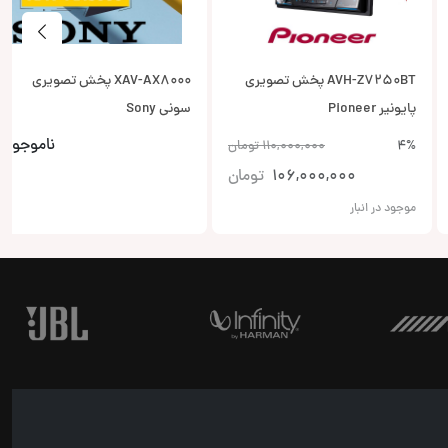
AVH-Z7250BT پخش تصویری
XAV-AX8000 پخش تصویری
پایونیر Pioneer
سونی Sony
ناموجود
4%
110,000,000
تومان
106,000,000
تومان
موجود در انبار