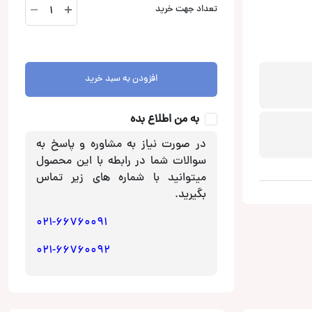
DDX419BTM
تعداد جهت خرید
پخش
تصویری
کنوود
Kenwood
افزودن به سبد خرید
عدد
به من اطلاع بده
در صورت نیاز به مشاوره و پاسخ به
سوالات شما در رابطه با این محصول
میتوانید با شماره های زیر تماس
بگیرید.
021-66760091
021-66760092