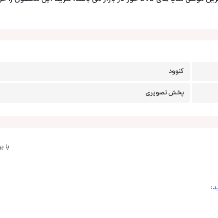
کنوود
پخش تصویری
با 
د: