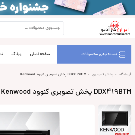
دسته بندی محصولات
صفحه اصلی
وبلاگ
نص
فروشگاه
پخش تصویری
DDX419BTM پخش تصویری کنوود Kenwood
DDX419BTM پخش تصویری کنوود Kenwood