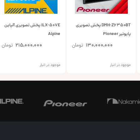
DMH-Z6350BT پخش تصویری
iLX-507E پخش تصویری آلپاین
پایونیر Pioneer
Alpine
130,000,000
تومان
215,000,000
تومان
موجود در انبار
موجود در انبار