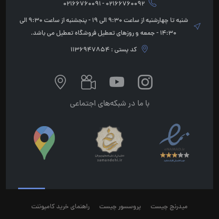
02166760092 - 02166760091
شنبه تا چهارشنبه از ساعت 9:30 الی 19 - پنجشنبه از ساعت 9:30 الی
14:30 - جمعه و روزهای تعطیل فروشگاه تعطیل می باشد.
کد پستی : 1136947854
با ما در شبکه‌های اجتماعی
میدرنج چیست
پروسسور چیست
راهنمای خرید کامپوننت