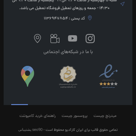
شنبه تا چهارشنبه از ساعت 9:30 الی 19 - پنجشنبه از ساعت 9:30 الی
14:30 - جمعه و روزهای تعطیل فروشگاه تعطیل می باشد.
کد پستی : 1136947854
با ما در شبکه‌های اجتماعی
میدرنج چیست
پروسسور چیست
راهنمای خرید کامپوننت
seo90
پشتیبانی
تمامی حقوق قالب برای ایران کارآدیو محفوظ است -