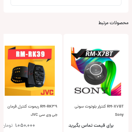
محصولات مرتبط
RM-X7BT کنترلر بلوتوث سونی
RM-RK39 ریموت کنترل فرمان
Sony
جی وی سی JVC
برای قیمت تماس بگیرید
1,050,000
تومان