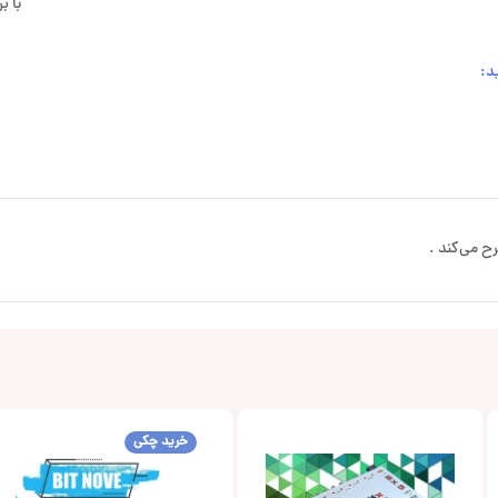
با 
د:
ح می‌کند .
خرید چکی