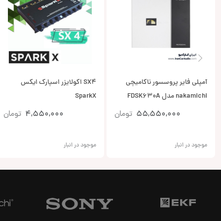
آمپلی فایر پروسسور ناکامیچی
SX4 اکولایزر اسپارک ایکس
nakamichi مدل FDSK630A
SparkX
55,550,000
تومان
4,550,000
تومان
موجود در انبار
موجود در انبار