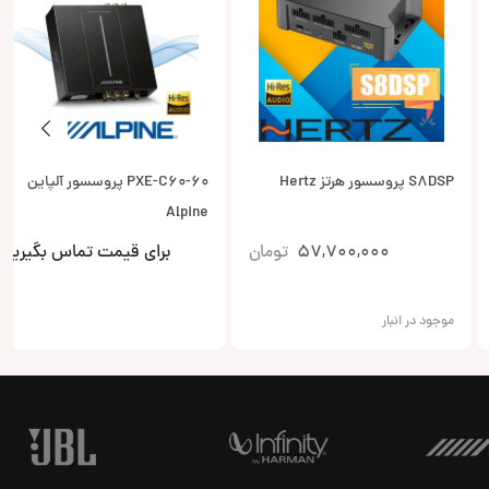
S8DSP پروسسور هرتز Hertz
PXE-C60-60 پروسسور آلپاین
Alpine
57,700,000
تومان
برای قیمت تماس بگیرید
موجود در انبار