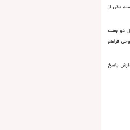
ت. یکی از
 محصول دو جفت
عنی است که دو جفت ورودی صدا پردازش میکند اما 3 جفت خروجی فراهم
ر کنار قابلیت پردازش پاسخ