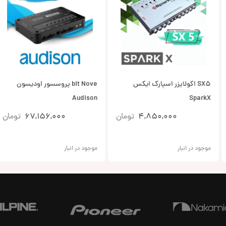
SX5 اکولایزر اسپارک ایکس
bit Nove پروسسور اودیسون
Audison
SparkX
4,850,000
تومان
67,156,000
تومان
موجود در انبار
موجود در انبار