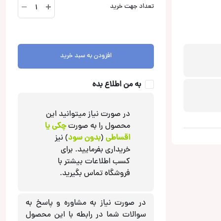
DSP4.6
تعداد جهت خرید
پروسسور
آدیو
سیستم
Audio
افزودن به سبد خرید
System
عدد
به من اطلاع بده
در صورت نیاز میتوانید این
محصول را به صورت
چکی یا
اقساطی
(
بدون سود
) نیز
خریداری بفرمایید. برای
کسب اطلاعات بیشتر با
فروشگاه تماس بگیرید.
در صورت نیاز به مشاوره و پاسخ به
سوالات شما در رابطه با این محصول