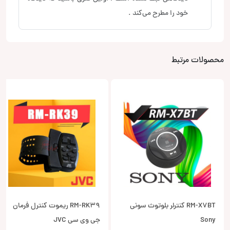
خود را مطرح می‌کند .
محصولات مرتبط
RM-X7BT کنترلر بلوتوث سونی
RM-RK39 ریموت کنترل فرمان
Sony
جی وی سی JVC