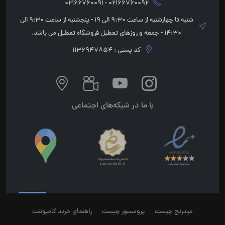
02166760092 - 02166760091
شنبه تا چهارشنبه از ساعت 9:30 الی 19 - پنجشنبه از ساعت 9:30 الی
14:30 - جمعه و روزهای تعطیل فروشگاه تعطیل می باشد.
کد پستی : 1136947854
با ما در شبکه‌های اجتماعی
میدرنج چیست
پروسسور چیست
راهنمای خرید کامپوننت