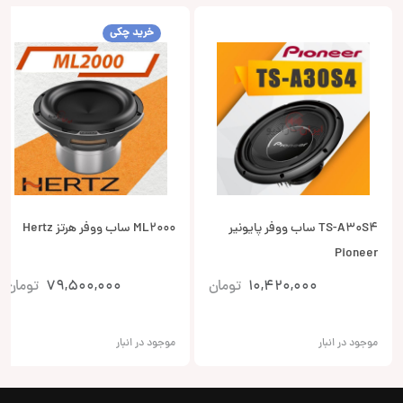
خرید چکی
TS-A30S4 ساب ووفر پایونیر
ML2000 ساب ووفر هرتز Hertz
Pioneer
10,420,000
تومان
79,500,000
تومان
موجود در انبار
موجود در انبار