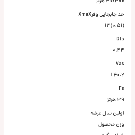
30/300 هرتز
حد جابجایی وفرXmaX
(0.51)13
Qts
0.44
Vas
40.2 l
Fs
39 هرتز
اولین سال عرضه
وزن محصول