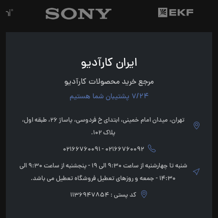
ایران کارآدیو
مرجع خرید محصولات کارآدیو
7/24 پشتیبان شما هستیم
تهران، میدان امام خمینی، ابتدای خ فردوسی، پاساژ 26، طبقه اول،
پلاک 102.
02166760092 - 02166760091
شنبه تا چهارشنبه از ساعت 9:30 الی 19 - پنجشنبه از ساعت 9:30 الی
14:30 - جمعه و روزهای تعطیل فروشگاه تعطیل می باشد.
کد پستی : 1136947854