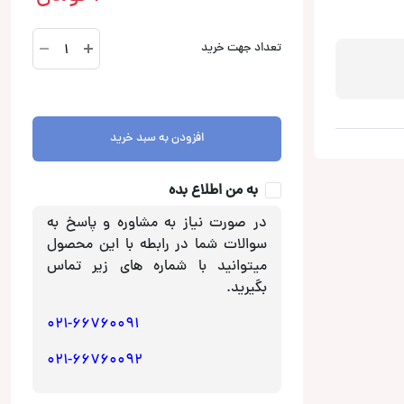
EX-
تعداد جهت خرید
222دزدگیر
خودرو
تصویری
اگزد
افزودن به سبد خرید
عدد
به من اطلاع بده
در صورت نیاز به مشاوره و پاسخ به
سوالات شما در رابطه با این محصول
میتوانید با شماره های زیر تماس
بگیرید.
021-66760091
021-66760092