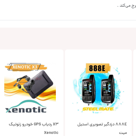
ح می‌کند .
888E دزدگیر تصویری استیل
X3 ردیاب GPS خودرو زنوتیک
میت
Xenotic