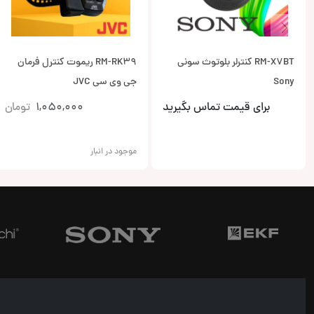
RM-X7BT کنترلر بلوتوث سونی
RM-RK39 ریموت کنترل فرمان
Sony
جی وی سی JVC
برای قیمت تماس بگیرید
1,050,000
تومان
موجود در انبار