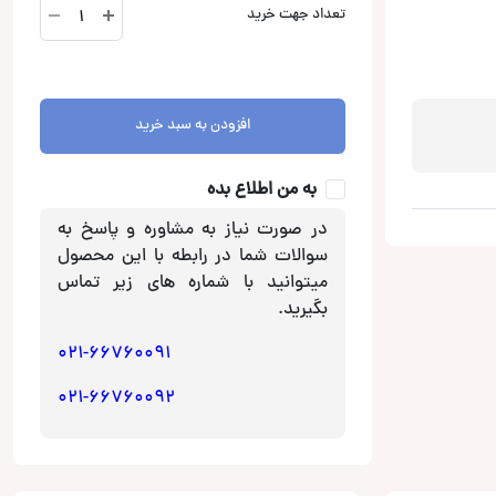
FFH14
تعداد جهت خرید
فیوز
هولدر
کانکشن
Connection
افزودن به سبد خرید
عدد
به من اطلاع بده
در صورت نیاز به مشاوره و پاسخ به
سوالات شما در رابطه با این محصول
میتوانید با شماره های زیر تماس
بگیرید.
021-66760091
021-66760092