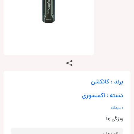
برند : کانکشن
دسته : اکسسوری
0 دیدگاه
ویژگی ها