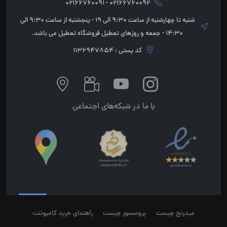
02166760092 - 02166760091
شنبه تا چهارشنبه از ساعت 9:30 الی 19 - پنجشنبه از ساعت 9:30 الی
14:30 - جمعه و روزهای تعطیل فروشگاه تعطیل می باشد.
کد پستی : 1136947854
با ما در شبکه‌های اجتماعی
میدرنج چیست
پروسسور چیست
راهنمای خرید کامپوننت