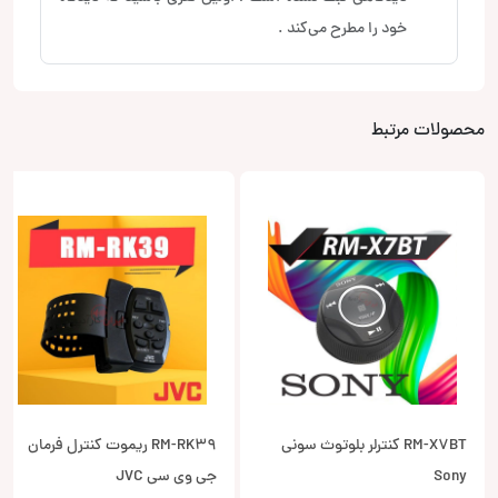
خود را مطرح می‌کند .
محصولات مرتبط
RM-X7BT کنترلر بلوتوث سونی
RM-RK39 ریموت کنترل فرمان
Sony
جی وی سی JVC