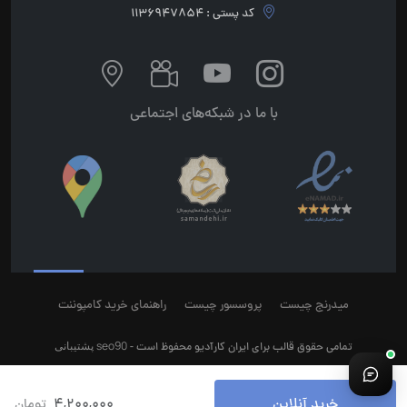
کد پستی : 1136947854
با ما در شبکه‌های اجتماعی
میدرنج چیست
پروسسور چیست
راهنمای خرید کامپوننت
seo90
پشتیبانی
تمامی حقوق قالب برای ایران کارآدیو محفوظ است -
خرید آنلاین
4,200,000
تومان