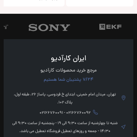
ایران کارآدیو
مرجع خرید محصولات کارآدیو
7/24 پشتیبان شما هستیم
تهران، میدان امام خمینی، ابتدای خ فردوسی، پاساژ 26، طبقه اول،
پلاک 102.
02166760092 - 02166760091
شنبه تا چهارشنبه از ساعت 9:30 الی 19 - پنجشنبه از ساعت 9:30 الی
14:30 - جمعه و روزهای تعطیل فروشگاه تعطیل می باشد.