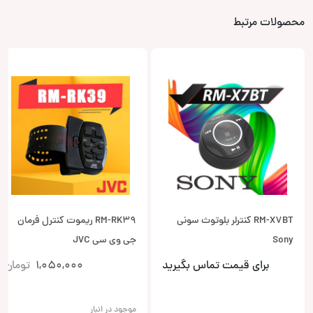
محصولات مرتبط
RM-X7BT کنترلر بلوتوث سونی
RM-RK39 ریموت کنترل فرمان
Sony
جی وی سی JVC
برای قیمت تماس بگیرید
1,050,000
تومان
موجود در انبار