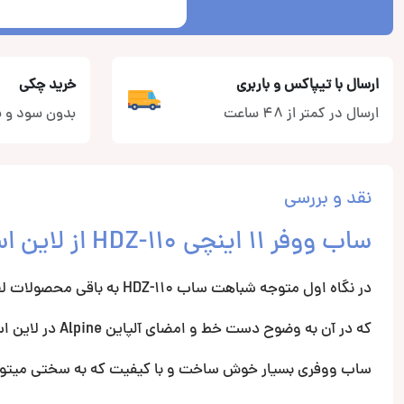
ارسال با تیپاکس و باربری
خرید چکی
ارسال در کمتر از 48 ساعت
بدون سود و ب
نقد و بررسی
ساب ووفر 11 اینچی HDZ-110 از لاین استاتوس برند آلپاین Alpine
در نگاه اول متوجه شباهت ساب HDZ-110 به باقی محصولات لاین استاتوس که الهام گرفته از سری F1 آلپاین میباشد میشویم.
که در آن به وضوح دست خط و امضای آلپاین Alpine در لاین استاتوس محصولاتش قابل مشاهده است.
ساب ووفری بسیار خوش ساخت و با کیفیت که به سختی میتوان مش