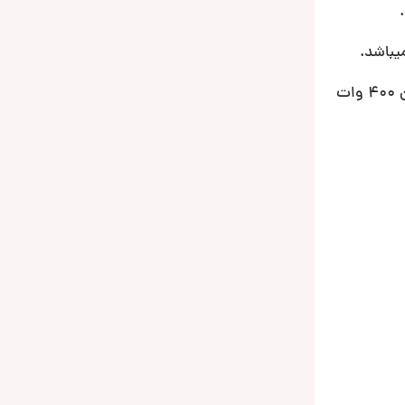
میباشد.
یک سوراند دو لایه با طراحی منحصر به فرد و اختصاصی آلپاین Alpine که میتواند ارتعاشات این ساب ووفر با کیفیت را تا توان 400 وات