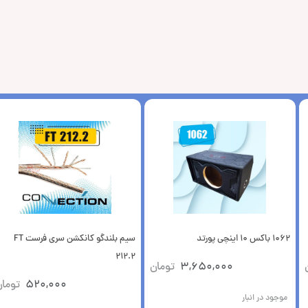
1062 باکس 10 اینچی پورتد
سیم بلندگو کانکشن سری فرست FT
212.2
3,650,000
تومان
520,000
توما
موجود در انبار