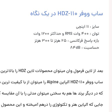
ساب ووفر HDZ-110 در یک نگاه
سایز : 11 اینچی
توان : 400 وات RMS و حداکثر 1200 وات
بازه پاسخ فرکانسی : 25 هرتز تا 300 هرتز
حساسیت : 84dB
بعد از لاین فرمول وان میتوان محصولات لاین HDZ را بالاترین لاین محصولات آلپاین نام گذاری کرد.
ساب ووفر HDZ-110 آلپاین Alpine را میتوان از با کیفیت ترین ساب های موجود محسوب کرد.
که در دیگر برند ها هم به سختی میتوان مدلی را با آن مقایسه ک
جایی که آلپاین هنر و تکنولوژی را درهم آمیخته و این محصول 