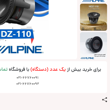
برای خرید بیش از
یک عدد (دستگاه)
با فروشگاه
تما
021-66760091
021-66760092