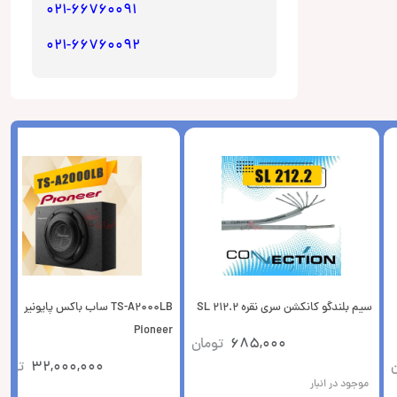
021-66760091
021-66760092
سیم بلندگو کانکشن سری نقره SL 212.2
TS-A2000LB ساب باکس پایونیر
Pioneer
685,000
تومان
ن
32,000,000
توما
موجود در انبار