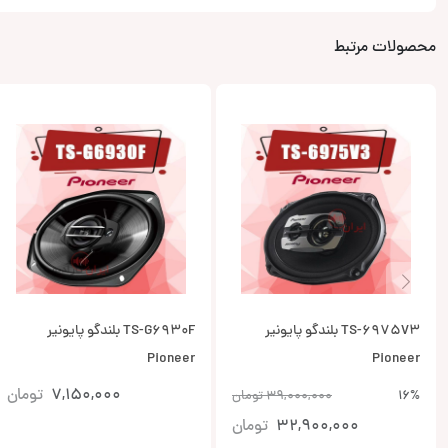
محصولات مرتبط
TS-6975V3 بلندگو پایونیر
TS-G6930F بلندگو پایونیر
Pioneer
Pioneer
7,150,000
تومان
16%
39,000,000
تومان
32,900,000
تومان