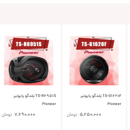
TS-G1620F بلندگو پایونیر
TS-R6951S بلندگو پایونیر
Pioneer
Pioneer
5,250,000
تومان
7,690,000
تومان