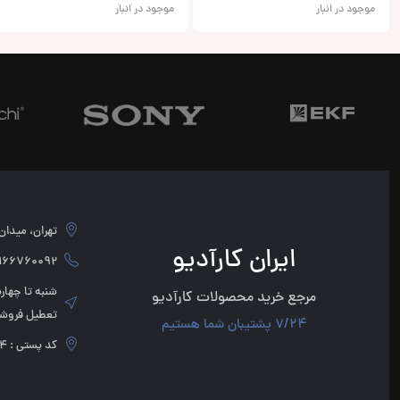
موجود در انبار
موجود در انبار
تهران، میدان امام 
ایران کارآدیو
760092 - 02166760091
مرجع خرید محصولات کارآدیو
تعطیل فروشگ
7/24 پشتیبان شما هستیم
کد پستی : 1136947854