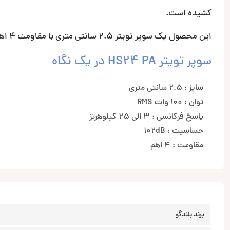
کشیده است.
این محصول یک سوپر تویتر 2.5 سانتی متری با مقاومت 4 اهم است که میتواند صدای فرکانس بالای بسیار خوب و دلنشینی را ارایه دهد.
سوپر تویتر HS24 PA در یک نگاه
سایز : 2.5 سانتی متری
توان : 100 وات RMS
پاسخ فرکانسی : 3 الی 25 کیلوهرتز
حساسیت : 102dB
مقاومت : 4 اهم
برند بلندگو