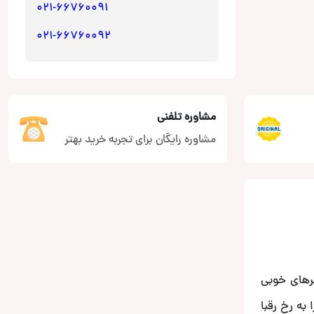
021-66760091
021-66760092
مشاوره تلفنی
مشاوره رایگان برای تجربه خرید بهتر
رهای خوبی
پر تویتر HS24 PA توانایی های خود را به رخ رقبا