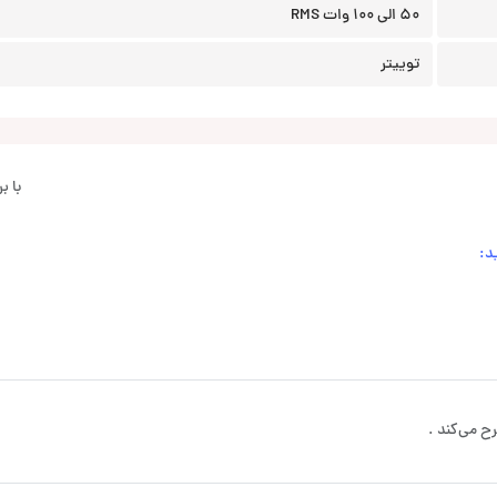
50 الی 100 وات RMS
توییتر
با 
د:
ح می‌کند .