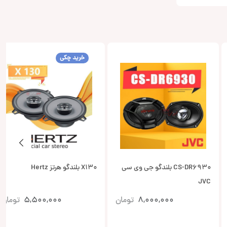
خرید چکی
CS-DR6930 بلندگو جی وی سی
X130 بلندگو هرتز Hertz
JVC
8,000,000
تومان
5,500,000
تومان