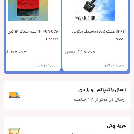
IH-R3 غلتک (رولر) دمپینگ ریکویل
M-14GA-CCA سیم بلندگو 14 گیج
Sonoro
Recoil
990,000
تومان
100,000
توما
موجود در انبار
موجود در انبار
ارسال با تیپاکس و باربری
ارسال در کمتر از 48 ساعت
خرید چکی