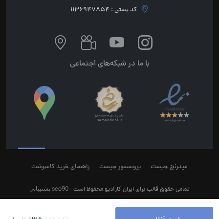
کد پستی : 1136947854
با ما در شبکه‌های اجتماعی
میدرنج چیست
پروسسور چیست
راهنمای خرید کامپوننت
seo90
پشتیبانی
تمامی حقوق قالب برای ایران کارآدیو محفوظ است -