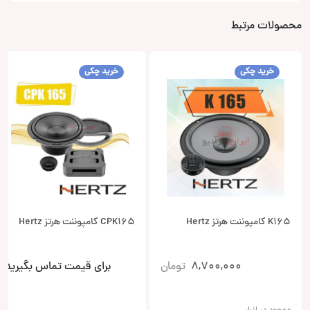
محصولات مرتبط
خرید چکی
خرید چکی
K165 کامپوننت هرتز Hertz
CPK165 کامپوننت هرتز Hertz
8,700,000
تومان
برای قیمت تماس بگیرید