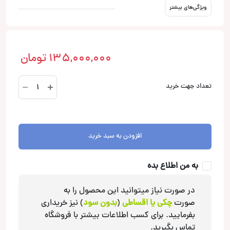
ویژگی‌های بیشتر
135,000,000
تومان
HX
تعداد جهت خرید
130
PHASE
EVO
3
افزودن به سبد خرید
کامپوننت
آدیو
به من اطلاع بده
سیستم
Audio
در صورت نیاز میتوانید این محصول را به
System
صورت
چکی یا اقساطی
(
بدون سود
) نیز خریداری
عدد
بفرمایید. برای کسب اطلاعات بیشتر با فروشگاه
تماس بگیرید.