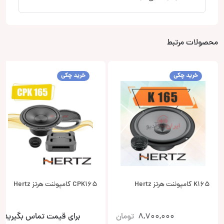
محصولات مرتبط
خرید چکی
خرید چکی
K165 کامپوننت هرتز Hertz
CPK165 کامپوننت هرتز Hertz
8,700,000
تومان
برای قیمت تماس بگیرید