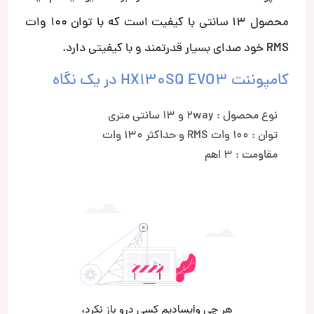
محصول 13 سانتی با کیفیت است که با توان 100 وات
RMS خود صدای بسیار قدرتمند و با کیفیتی دارد.
کامپوننت HX130SQ EVO3 در یک نگاه
نوع محصول : 2way و 13 سانتی متری
توان : 100 وات RMS و حداکثر 130 وات
مقاومت : 3 اهم