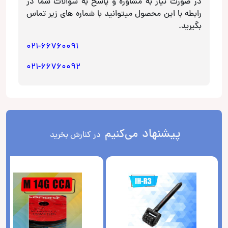
در صورت نیاز به مشاوره و پاسخ به سوالات شما در
رابطه با این محصول میتوانید با شماره های زیر تماس
بگیرید.
021-66760091
021-66760092
پیشنهاد
می‌کنیم
در کنارش بخرید