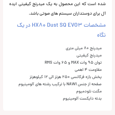
شده است که این محصول به یک میدرنج کیفیتی ایده
آل برای دوستداران سیستم های صوتی باشد.
مشخصات HX80 Dust SQ EVO3 در یک
نگاه
میدرنج 80 میلی متری
میدرنج کیفیتی
توان 95 وات MAX و 65 وات RMS
مقاومت 4 اهمی
پخش بازه فرکانسی 250 هرتز الی 12 کیلوهرتز
صفحه از جنس NAWI با ترکیب رشته های آلومینیوم
مگنت نئودمیوم
بدنه دایکست آلومینیوم