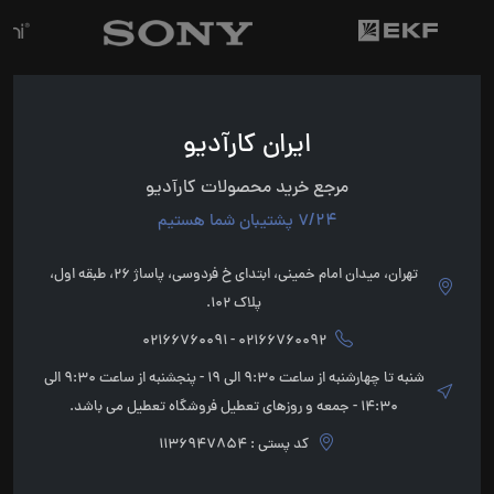
ایران کارآدیو
مرجع خرید محصولات کارآدیو
7/24 پشتیبان شما هستیم
تهران، میدان امام خمینی، ابتدای خ فردوسی، پاساژ 26، طبقه اول،
پلاک 102.
02166760092 - 02166760091
شنبه تا چهارشنبه از ساعت 9:30 الی 19 - پنجشنبه از ساعت 9:30 الی
14:30 - جمعه و روزهای تعطیل فروشگاه تعطیل می باشد.
کد پستی : 1136947854