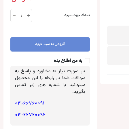
KAC-
تعداد جهت خرید
HQR9500
آمپلی
فایر
کنوود
افزودن به سبد خرید
Kenwood
عدد
به من اطلاع بده
در صورت نیاز به مشاوره و پاسخ به
سوالات شما در رابطه با این محصول
میتوانید با شماره های زیر تماس
بگیرید.
021-66760091
021-66760092