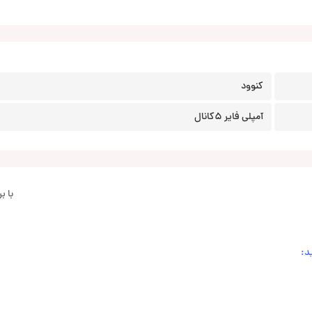
کنوود
آمپلی فایر 5کانال
با 
د: