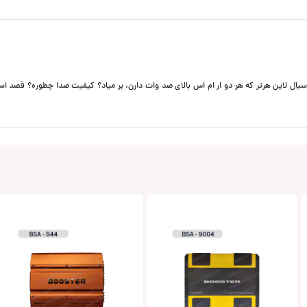
جفت کامپ و‌ کواسیال‌ لاین هرتر‌‌ که هر دو‌ ار ام اس بالای صد وات دارن، بر میاد؟ کیفیت صدا چطوره؟ قصد اس