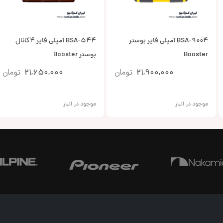
BSA-9004 آمپلی فایر بوستر
BSA-544 آمپلی فایر 4کانال
Booster
بوستر Booster
21,900,000
تومان
21,650,000
تومان
موجود در انبار
موجود در انبار