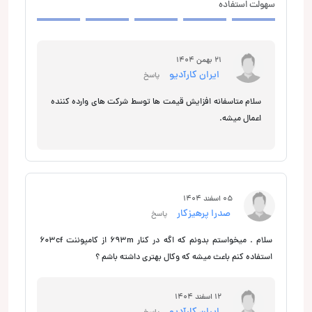
سهولت استفاده
21 بهمن 1404
ایران کارآدیو
پاسخ
سلام متاسفانه افزایش قیمت ها توسط شرکت های وارده کننده
اعمال میشه.
05 اسفند 1404
صدرا پرهیزکار
پاسخ
سلام . میخواستم بدونم که اگه در کنار 693m از کامپوننت 603cf
استفاده کنم باعث میشه که وکال بهتری داشته باشم ؟
12 اسفند 1404