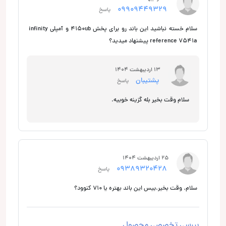
09909449329
پاسخ
سلام خسته نباشید این باند رو برای پخش 4150ub و آمپلی infinity
reference 7541a پیشنهاد میدید؟
13 اردیبهشت 1404
پشتیبان
پاسخ
سلام وقت بخیر بله گزینه خوبیه.
25 اردیبهشت 1404
09389320428
پاسخ
سلام. وقت بخیر.بیس این باند بهتره یا 710 کنوود؟
بررسی تخصصی محصول