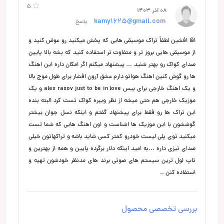
5
08 آذر 1403
kamy1625@gmail.com
پاسخ
اقا افشین لطفاً تراک موسیقی هایی که پخش میکنید رو عوض کنید و
از موسیقی هایی بروز تر و متفاوت تر استفاده کنید که بشه بالا پایین
صدای کواک رو بهتر شنید ... پیشنهاد میکنم اگر امکان داره این اهنگ
ها رو گوش کنین اهنگ هواتو دارم عشق آرون افشار برای طول موج بالا
و یک اهنگ خارجی برای بیس alex rasov just to be in love و یک
موزیک خارجی هم حتی میشه از نظر ویبره کواک تست کرد البته بنده
این تراک ها رو فقط برای پیشنهاد گفتم و اینکه نسل جوان بیشتر
گوششون با این موزیک ها اشناست و اون اهنگ هایی که شما تست
میکنید توی پلی لیست خودرو کمتر کسی شاید باشه و تراکهاتون خیلی
صدای تیزی داره ...به امید اینکه دلار برگرده پایین و همه از بهترین و
تاپ لول ترین سیستم های صوتی برند های مدنظر خودشون تهیه و
استفاده کنن ..
بررسی تخصصی محصول