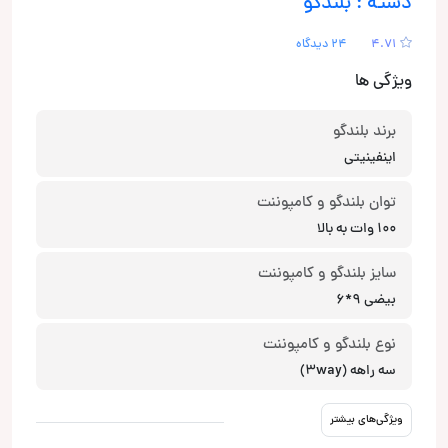
دسته : بلندگو
4.71
24 دیدگاه
ویژگی ها
برند بلندگو
اینفینیتی
توان بلندگو و کامپوننت
100 وات به بالا
سایز بلندگو و کامپوننت
بیضی 9*6
نوع بلندگو و کامپوننت
سه راهه (3way)
ویژگی‌های بیشتر