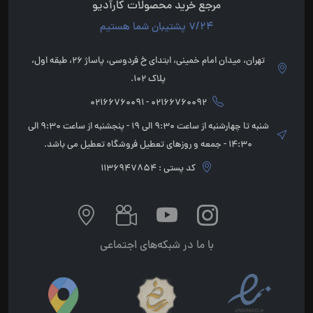
مرجع خرید محصولات کارآدیو
7/24 پشتیبان شما هستیم
تهران، میدان امام خمینی، ابتدای خ فردوسی، پاساژ 26، طبقه اول،
پلاک 102.
02166760092 - 02166760091
شنبه تا چهارشنبه از ساعت 9:30 الی 19 - پنجشنبه از ساعت 9:30 الی
14:30 - جمعه و روزهای تعطیل فروشگاه تعطیل می باشد.
کد پستی : 1136947854
با ما در شبکه‌های اجتماعی