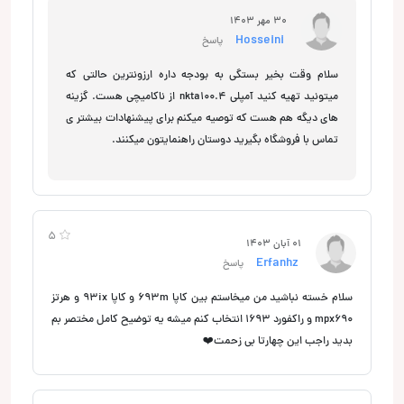
30 مهر 1403
Hosseini
پاسخ
سلام وقت بخیر بستگی به بودجه داره ارزونترین حالتی که
میتونید تهیه کنید آمپلی nkta100.4 از ناکامیچی هست. گزینه
های دیگه هم هست که توصیه میکنم برای پیشنهادات بیشتر ی
تماس با فروشگاه بگیرید دوستان راهنمایتون میکنند.
5
01 آبان 1403
Erfanhz
پاسخ
سلام خسته نباشید من میخاستم بین کاپا ۶۹۳m و کاپا ۹۳ix و هرتز
mpx690 و راکفورد ۱۶۹۳ انتخاب کنم میشه یه توضیح کامل مختصر بم
بدید راجب این چهارتا بی زحمت❤️