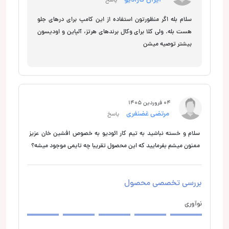
ایران کارآدیو
پاسخ
سلام بله اگر منظورتون استفاده از این کامپ برای درهای جلو
هست بله. ولی کلا برای وکال برندهای هرتز، آلپاین و اودیسون
بیشتر توصیه میشن
04 فروردین 1405
مرتضی غضنفری
پاسخ
سلام و خسته نباشید به تیم کار ائودیو به خصوص افشین خان عزیز
ممنون میشم بفرمایید که این محصول تقریبا چه تایمی موجود میشه؟
بررسی تخصصی محصول
نوآوری