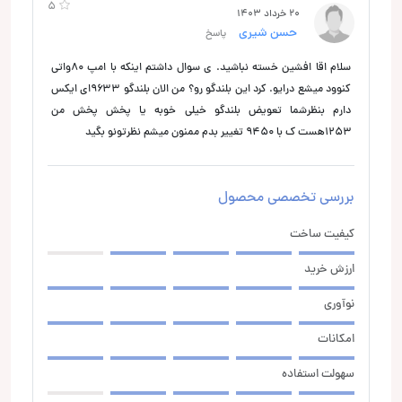
5
20 خرداد 1403
حسن شیری
پاسخ
سلام اقا افشین خسته نباشید. ی سوال داشتم اینکه با امپ 80واتی
کنوود میشع درایو. کرد این بلندگو رو؟ من الان بلندگو ۹۶۳۳ای ایکس
دارم بنظرشما تعویض بلندگو خیلی خوبه یا پخش پخش من
۱۲۵۳هست ک با ۹۴۵۰ تغییر بدم ممنون میشم نظرتونو بگید
بررسی تخصصی محصول
کیفیت ساخت
ارزش خرید
نوآوری
امکانات
سهولت استفاده