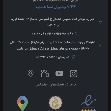
7/24 پشتیبان شما هستیم
تهران، میدان امام خمینی، ابتدای خ فردوسی، پاساژ 26، طبقه اول،
پلاک 102.
02166760092 - 02166760091
شنبه تا چهارشنبه از ساعت 9:30 الی 19 - پنجشنبه از ساعت 9:30 الی
14:30 - جمعه و روزهای تعطیل فروشگاه تعطیل می باشد.
کد پستی : 1136947854
با ما در شبکه‌های اجتماعی