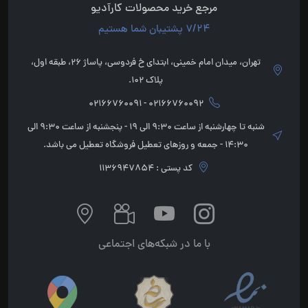
مرجع خرید محصولات کارآدیو
7/24 پشتیبان شما هستیم
تهران، میدان امام خمینی، ابتدای خ فردوسی، پاساژ 26، طبقه اول،
پلاک 102.
02166760092 - 02166760091
شنبه تا چهارشنبه از ساعت 9:30 الی 19 - پنجشنبه از ساعت 9:30 الی
14:30 - جمعه و روزهای تعطیل فروشگاه تعطیل می باشد.
کد پستی : 1136947854
با ما در شبکه‌های اجتماعی