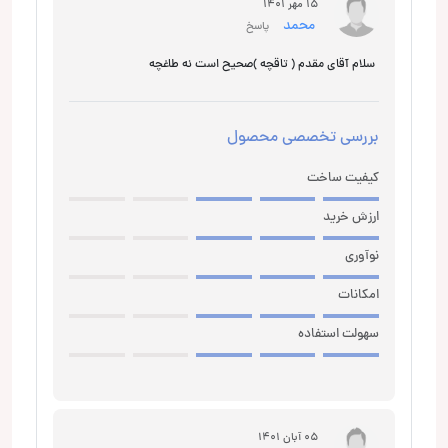
15 مهر 1401
محمد
پاسخ
سلام آقای مقدم ( تاقچه )صحیح است نه طاغچه
بررسی تخصصی محصول
کیفیت ساخت
ارزش خرید
نوآوری
امکانات
سهولت استفاده
05 آبان 1401