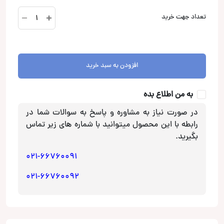
KFC-
تعداد جهت خرید
MW3000
ساب
ووفر
کنوود
افزودن به سبد خرید
Kenwood
عدد
به من اطلاع بده
در صورت نیاز به مشاوره و پاسخ به سوالات شما در
رابطه با این محصول میتوانید با شماره های زیر تماس
بگیرید.
021-66760091
021-66760092