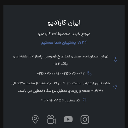
ایران کارآدیو
مرجع خرید محصولات کارآدیو
7/24 پشتیبان شما هستیم
تهران، میدان امام خمینی، ابتدای خ فردوسی، پاساژ 26، طبقه اول،
پلاک 102.
02166760092 - 02166760091
شنبه تا چهارشنبه از ساعت 9:30 الی 19 - پنجشنبه از ساعت 9:30 الی
14:30 - جمعه و روزهای تعطیل فروشگاه تعطیل می باشد.
کد پستی : 1136947854