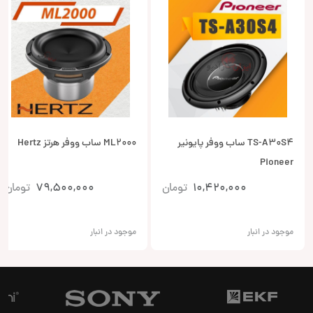
TS-A30S4 ساب ووفر پایونیر
ML2000 ساب ووفر هرتز Hertz
Pioneer
10,420,000
تومان
79,500,000
تومان
موجود در انبار
موجود در انبار