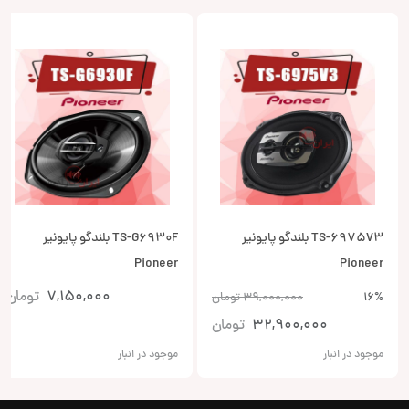
TS-6975V3 بلندگو پایونیر
TS-G6930F بلندگو پایونیر
Pioneer
Pioneer
7,150,000
تومان
16%
39,000,000
تومان
32,900,000
تومان
موجود در انبار
موجود در انبار