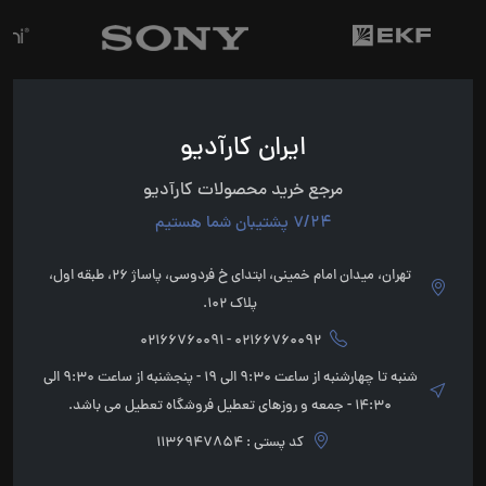
ایران کارآدیو
مرجع خرید محصولات کارآدیو
7/24 پشتیبان شما هستیم
تهران، میدان امام خمینی، ابتدای خ فردوسی، پاساژ 26، طبقه اول،
پلاک 102.
02166760092 - 02166760091
شنبه تا چهارشنبه از ساعت 9:30 الی 19 - پنجشنبه از ساعت 9:30 الی
14:30 - جمعه و روزهای تعطیل فروشگاه تعطیل می باشد.
کد پستی : 1136947854