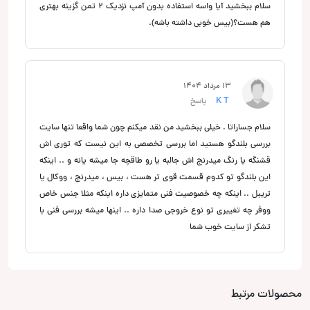
سلام ببخشید آیا واسه استفاده بدون آمپ نزدیک ۲ تمن گزینه بهتری
هم هست؟(بیس خوبی داشته باشه).
13 مرداد 1404
K T
پاسخ
سلام جساراتا . خیلی ببخشید من نقد میکنم چون شما واقعا تنها سایت
بررسی بلندگو هستید اما بررسی تخصصی به این نیست که توری اش
قشنگه یا رنگ میدرنج اش جالبه یا رو طاقچه جا میشه یانه و .. اینکه
این بلندگو تو کدوم قسمت قوی تر هست ، بیس ، میدرنج ، ووکال یا
تریبل .. اینکه چه خصوصیت فنی متمایزی داره اینکه مثلا جنس خاص
ووفر چه تغییری تو نوع خروجی صدا داره .. اینها میشه بررسی فنی با
تشکر از سایت خوب شما
محصولات مرتبط