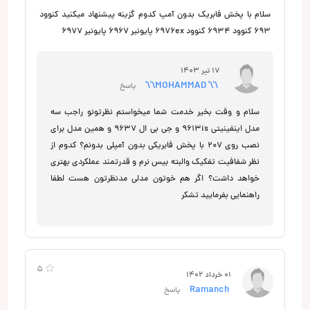
سلام با پخش فابریک بدون آمپ کدوم گزینه پیشنهاد میکنید کنوود
693 کنوود 6934 کنوود 6976ex پایونیر 6967 پایونیر 6977
17 تیر 1403
\'\' MOHAMMAD\'\'
پاسخ
سلام و وقت بخیر خدمت شما میخواستم نظرتونو راجب سه
مدل اینفینیتی 9613is و جی بی ال 9637 و همین مدل برای
نصب روی 207 با پخش فابریکی بدون آمپلی بدونم؟ کدوم از
نظر شفافیت تفکیک والبته بیس نرم و قدرتمند عملکردی بهتری
خواهد داشت؟ اگر هم خوتون مدلی مدنظرتون هست لطفا
راهنمایی بفرمایید تشکر
5
01 خرداد 1402
Ramanch
پاسخ