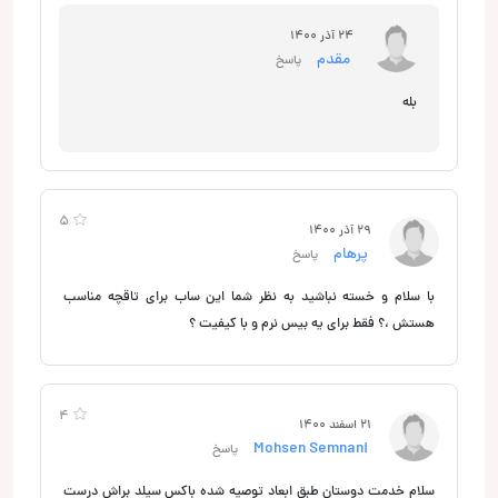
24 آذر 1400
مقدم
پاسخ
بله
5
29 آذر 1400
پرهام
پاسخ
با سلام و خسته نباشید به نظر شما این ساب برای تاقچه مناسب
هستش ،؟ فقط برای یه بیس نرم و با کیفیت ؟
4
21 اسفند 1400
Mohsen Semnani
پاسخ
سلام خدمت دوستان طبق ابعاد توصیه شده باکس سیلد براش درست