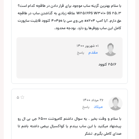
با سلام بهترین گزینه ساب موجود برای قرار دادن در طاقچه کدام است؟
W2516PS W3010 DS 25.3 علاقه زیادی به گذاشتن ساب در طاقچه
عق دارم. آیا آمپ ax204 جی وی سی یا 404ps کنوود قابلیت ساپورت
کامل این ساب ووفرها رو دارد. بودجه محدود.
01 شهریور 1400
مقدم
پاسخ
2516 کنوود
5
26 مرداد 1400
میلاد
پاسخ
با سلام و وقت بخیر . یه سوال داشتم کامپوننت 6500 جی بی ال رو
پیشنهاد میکنید با این ساب ببندم یا کواکسیال بیضی داشته باشم تا
صدای کاملی بگیرم. تشکر