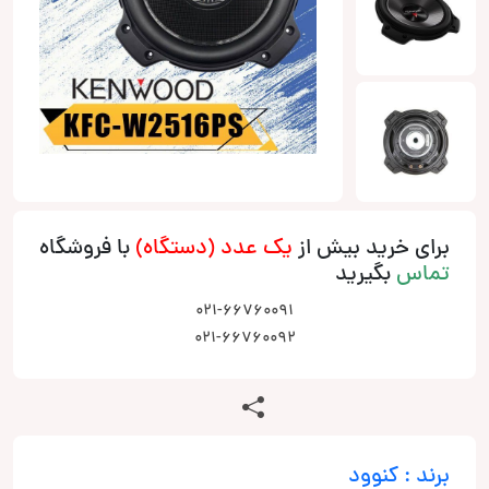
برای خرید بیش از
یک عدد (دستگاه)
با فروشگاه
تماس
بگیرید
021-66760091
021-66760092
برند : کنوود