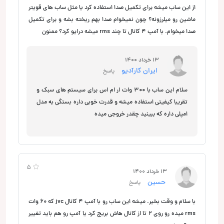
از این ساب میشه برای تکمیل صدا استفاده کرد یا مثل ساب های قویتر
ماشین رو میلرزونه؟ چون نمیخوام صدا بهم ریخته بشه و برای تکمیل
صدا میخوام. با آمپ ۴ کانال تا چند rms میشه درایو کرد؟ ممنون
13 خرداد 1400
ایران کارآدیو
پاسخ
سلام این ساب با 300 وات ار ام اس برای سیستم های سبک و
تقریبا کیفیتی استفاده میشه و قدرت خوبی داره بستگی به مدل
امپلی داره که ببینید چقدر خروجی میده
5
13 خرداد 1400
حسین
پاسخ
با سلام و وقت بخیر. میشه این ساب رو با آمپ ۴ کانال jvc که ۶۰ وات
rms میده رو روی ۲ تا از کانال هاش بریج کرد یا آمپ رو هم باید تغییر