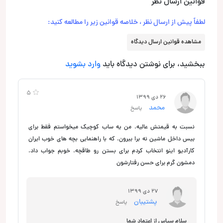
قوانین ارسال نظر
لطفاً پیش از ارسال نظر ، خلاصه قوانین زیر را مطالعه کنید:
مشاهده قوانین ارسال دیدگاه
ببخشید، برای نوشتن دیدگاه باید
وارد بشوید
5
26 دی 1399
محمد
پاسخ
نسبت به قیمتش عالیه. من یه ساب کوچیک میخواستم فقط برای
بیس داخل ماشین نه برا بیرون. که با راهنمایی بچه های خوب ایران
کارآدیو اینو انتخاب کردم برای بستن رو طاقچه. خوبم جواب داد.
دمشون گرم برای حسن رفتارشون
27 دی 1399
پشتیبان
پاسخ
سلام سپاس از اعتماد شما