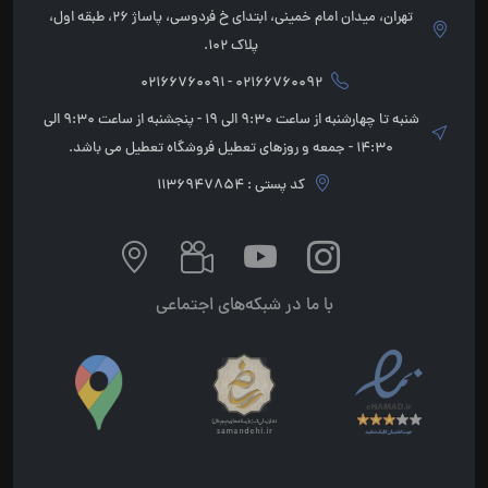
تهران، میدان امام خمینی، ابتدای خ فردوسی، پاساژ 26، طبقه اول،
پلاک 102.
02166760092 - 02166760091
شنبه تا چهارشنبه از ساعت 9:30 الی 19 - پنجشنبه از ساعت 9:30 الی
14:30 - جمعه و روزهای تعطیل فروشگاه تعطیل می باشد.
کد پستی : 1136947854
با ما در شبکه‌های اجتماعی