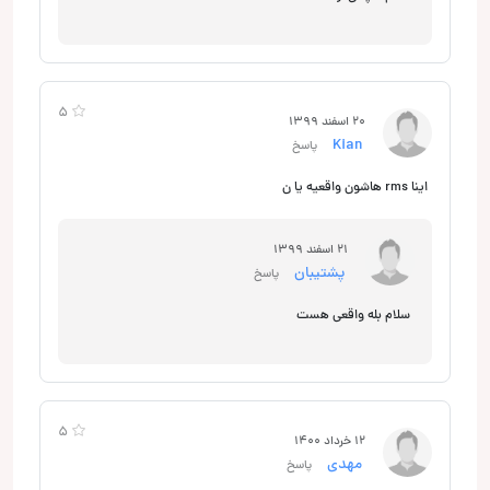
5
20 اسفند 1399
Kian
پاسخ
اینا rms هاشون واقعیه یا ن
21 اسفند 1399
پشتیبان
پاسخ
سلام بله واقعی هست
5
12 خرداد 1400
مهدی
پاسخ