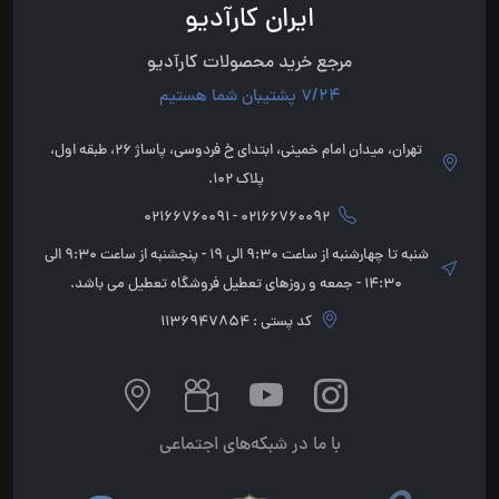
ایران کارآدیو
مرجع خرید محصولات کارآدیو
7/24 پشتیبان شما هستیم
تهران، میدان امام خمینی، ابتدای خ فردوسی، پاساژ 26، طبقه اول،
پلاک 102.
02166760092 - 02166760091
شنبه تا چهارشنبه از ساعت 9:30 الی 19 - پنجشنبه از ساعت 9:30 الی
14:30 - جمعه و روزهای تعطیل فروشگاه تعطیل می باشد.
کد پستی : 1136947854
با ما در شبکه‌های اجتماعی