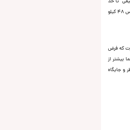
یقی تا حد
چشمگیری کمک می کند. بطور مثال یک موزیک با بیت ریت 16 و فرکانس 44.1 کیلو هرتز توسط این تکنولوژی به ریت 24 و فرکانس 48 کیلو
 به این صورت که فرض
 بیشتر از
ر و جایگاه