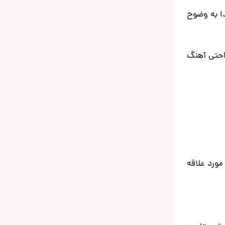
دا به وضوح
به راحتی آهنگ
KW متصل کنید و به ترتیب شما و دوستانتان همانند یک DJ موزیک مورد علاقه