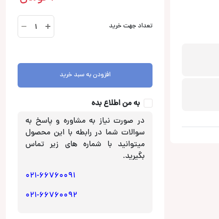
KW-
تعداد جهت خرید
M740BTM
پخش
تصویری
جی
افزودن به سبد خرید
وی
سی
JVC
به من اطلاع بده
عدد
در صورت نیاز به مشاوره و پاسخ به
سوالات شما در رابطه با این محصول
میتوانید با شماره های زیر تماس
بگیرید.
021-66760091
021-66760092