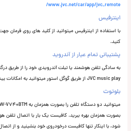
www.jvc.net/car/app/jvc_remote/
اینترفیس
با استفاده از اینترفیس میتوانید از کلید های روی فرمان جهت
کنید.
پشتیبانی تمام عیار از آندروید
JVC music play از طریق گوگل استور میتوانید به امکانات بیشتری نظیر سهولت در جستجو، بالا پایین رفتن در پوشه ها دسترسی پیدا کنید.
بلوتوث
شود، با اینکار تنها کافیست درخودروی خود بنشینید و از اتصال