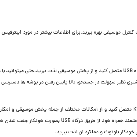
 کنترل موسیقی بهره ببرید.برای اطلاعات بیشتر در مورد اینترفیس
به سادگی تلفن هوشمند یا تبلت آندرویدی خود را از طریق درگاه USB متصل کنید و از پخش موسیقی لذت ببرید.حتی میت
میتوانید دو دستگاه تلفن را بصورت همزمان به KW-V740BTM متصل کنید و از امکانات مختلف از جمله پخش موسیقی 
بصورت همزمان بهره ببرید. کافیست یک بار با اتصال تلفن هوشمند همراه خود از طریق درگاه USB 
 خودکار بلوتوث و عملکرد آن لذت ببرید.