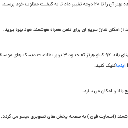
کیفیت مطلوب خود برسید.
با تکنولوژی HI-RES شما میتوانید از پخش صدای 24 بیت با پهنای باند 96 کیلو هرتز که حدود 3 برابر 
اینجا
کلیک کنید.
بالا را امکان می سازد.
 هوشمند (اسمارت فون ) به صفحه پخش های تصویری میسر می گردد.