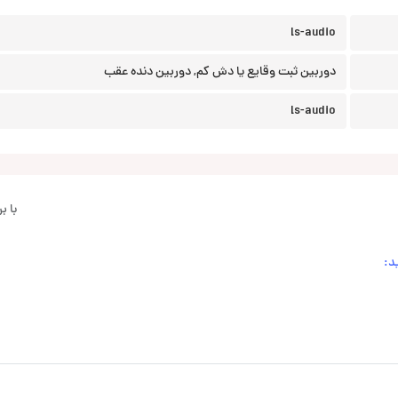
ls-audio
دوربین ثبت وقایع یا دش کم, دوربین دنده عقب
ls-audio
با 
د: