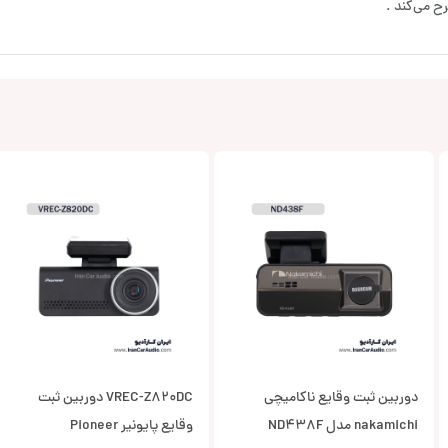
ح می‌کند .
دوربین ثبت وقایع ناکامیچی
VREC-Z820DC دوربین ثبت
nakamichi مدل ND438F
وقایع پایونیر Pioneer