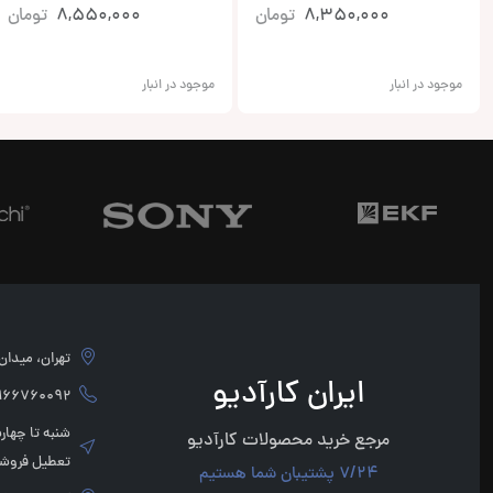
8,350,000
تومان
8,550,000
تومان
موجود در انبار
موجود در انبار
تهران، میدان امام 
ایران کارآدیو
760092 - 02166760091
مرجع خرید محصولات کارآدیو
تعطیل فروشگ
7/24 پشتیبان شما هستیم