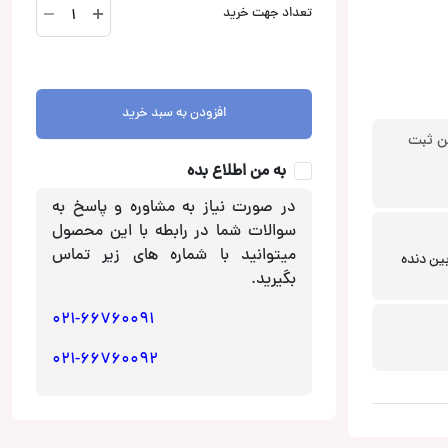
دوربین
تعداد جهت خرید
ثبت
وقایع
خودرو
ال
افزودن به سبد خرید
اس
ن ثبت
آدیوLS
Audio
به من اطلاع بده
LS-
در صورت نیاز به مشاوره و پاسخ به
40K
سوالات شما در رابطه با این محصول
عدد
میتوانید با شماره های زیر تماس
ین دنده
بگیرید.
021-66760091
021-66760092