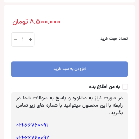
8,500,000
تومان
LS-
تعداد جهت خرید
M65E1
میدرنج
ال
اس
افزودن به سبد خرید
آدیو
Ls
به من اطلاع بده
Audio
عدد
در صورت نیاز به مشاوره و پاسخ به سوالات شما در
رابطه با این محصول میتوانید با شماره های زیر تماس
بگیرید.
021-66760091
021-66760092