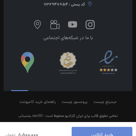
کد پستی : 1136947854
با ما در شبکه‌های اجتماعی
میدرنج چیست
پروسسور چیست
راهنمای خرید کامپوننت
seo90
پشتیبانی
تمامی حقوق قالب برای ایران کارآدیو محفوظ است -
خرید آنلاین
8,500,000
تومان