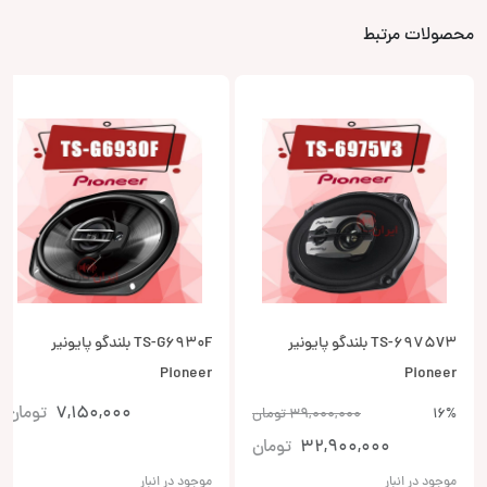
محصولات مرتبط
TS-6975V3 بلندگو پایونیر
TS-G6930F بلندگو پایونیر
Pioneer
Pioneer
7,150,000
تومان
16%
39,000,000
تومان
32,900,000
تومان
موجود در انبار
موجود در انبار