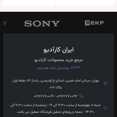
ایران کارآدیو
مرجع خرید محصولات کارآدیو
7/24 پشتیبان شما هستیم
تهران، میدان امام خمینی، ابتدای خ فردوسی، پاساژ 26، طبقه اول،
پلاک 102.
02166760092 - 02166760091
شنبه تا چهارشنبه از ساعت 9:30 الی 19 - پنجشنبه از ساعت 9:30 الی
14:30 - جمعه و روزهای تعطیل فروشگاه تعطیل می باشد.