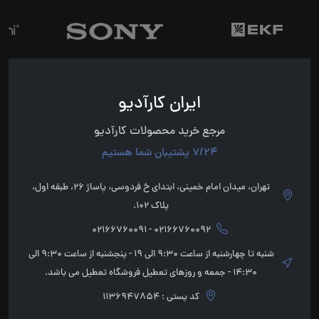
ایران کارآدیو
مرجع خرید محصولات کارآدیو
7/24 پشتیبان شما هستیم
تهران، میدان امام خمینی، ابتدای خ فردوسی، پاساژ 26، طبقه اول،
پلاک 102.
02166760092 - 02166760091
شنبه تا چهارشنبه از ساعت 9:30 الی 19 - پنجشنبه از ساعت 9:30 الی
14:30 - جمعه و روزهای تعطیل فروشگاه تعطیل می باشد.
کد پستی : 1136947854