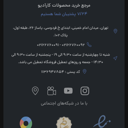
مرجع خرید محصولات کارآدیو
7/24 پشتیبان شما هستیم
تهران، میدان امام خمینی، ابتدای خ فردوسی، پاساژ 26، طبقه اول،
پلاک 102.
02166760092 - 02166760091
شنبه تا چهارشنبه از ساعت 9:30 الی 19 - پنجشنبه از ساعت 9:30 الی
14:30 - جمعه و روزهای تعطیل فروشگاه تعطیل می باشد.
کد پستی : 1136947854
با ما در شبکه‌های اجتماعی