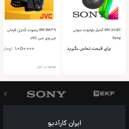
RM-X7BT کنترلر بلوتوث سونی
RM-RK39 ریموت کنترل فرمان
Sony
جی وی سی JVC
برای قیمت تماس بگیرید
1,050,000
تومان
موجود در انبار
ایران کارآدیو