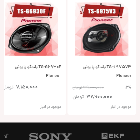
TS-6975V3 بلندگو پایونیر
TS-G6930F بلندگو پایونیر
Pioneer
Pioneer
7,150,000
تومان
16%
39,000,000
تومان
32,900,000
تومان
موجود در انبار
موجود در انبار