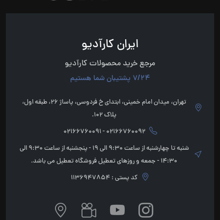
ایران کارآدیو
مرجع خرید محصولات کارآدیو
7/24 پشتیبان شما هستیم
تهران، میدان امام خمینی، ابتدای خ فردوسی، پاساژ 26، طبقه اول،
پلاک 102.
02166760092 - 02166760091
شنبه تا چهارشنبه از ساعت 9:30 الی 19 - پنجشنبه از ساعت 9:30 الی
14:30 - جمعه و روزهای تعطیل فروشگاه تعطیل می باشد.
کد پستی : 1136947854