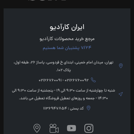
ایران کارآدیو
مرجع خرید محصولات کارآدیو
7/24 پشتیبان شما هستیم
تهران، میدان امام خمینی، ابتدای خ فردوسی، پاساژ 26، طبقه اول،
پلاک 102.
02166760092 - 02166760091
شنبه تا چهارشنبه از ساعت 9:30 الی 19 - پنجشنبه از ساعت 9:30 الی
14:30 - جمعه و روزهای تعطیل فروشگاه تعطیل می باشد.
کد پستی : 1136947854