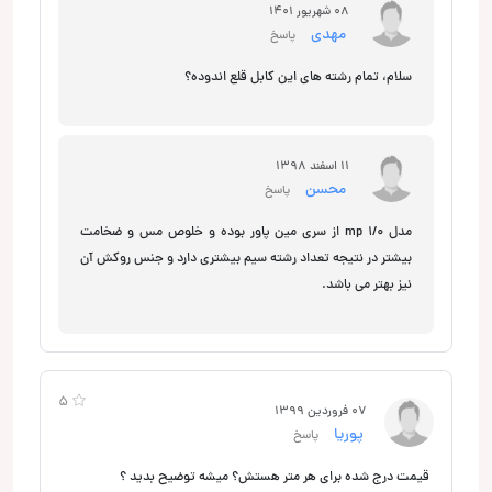
08 شهریور 1401
مهدی
پاسخ
سلام، تمام رشته های این کابل قلع اندوده؟
11 اسفند 1398
محسن
پاسخ
مدل mp 1/0 از سری مین پاور بوده و خلوص مس و ضخامت
بیشتر در نتیجه تعداد رشته سیم بیشتری دارد و جنس روکش آن
نیز بهتر می باشد.
5
07 فروردین 1399
پوریا
پاسخ
قیمت درج شده برای هر متر هستش؟ میشه توضیح بدید ؟