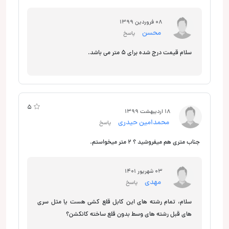
08 فروردین 1399
محسن
پاسخ
سلام قیمت درج شده برای 5 متر می باشد.
5
5
18 اردیبهشت 1399
محمدامین حیدری
پاسخ
جناب متری هم میفروشید ؟ ۲ متر میخواستم.
03 شهریور 1401
مهدی
پاسخ
سلام، تمام رشته های این کابل قلع کشی هست یا مثل سری
های قبل رشته های وسط بدون قلع ساخته کانکشن؟