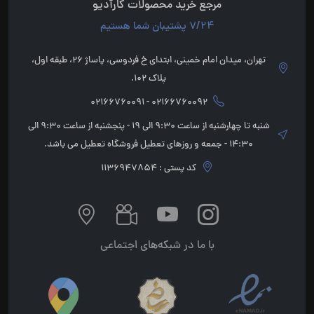
مرجع خرید محصولات کارآدیو
7/24 پشتیبان شما هستیم
تهران، میدان امام خمینی، ابتدای خ فردوسی، پاساژ 26، طبقه اول،
پلاک 102.
02166760092 - 02166760091
شنبه تا چهارشنبه از ساعت 9:30 الی 19 - پنجشنبه از ساعت 9:30 الی
14:30 - جمعه و روزهای تعطیل فروشگاه تعطیل می باشد.
کد پستی : 1136947854
با ما در شبکه‌های اجتماعی