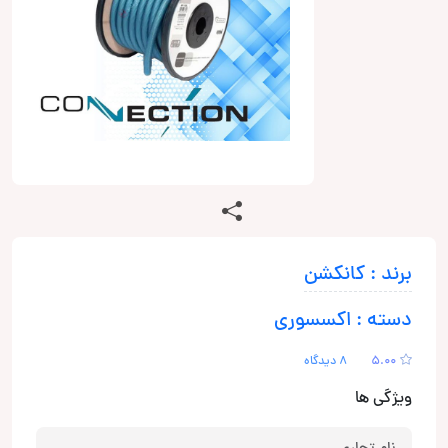
برند : کانکشن
دسته : اکسسوری
5.00
8 دیدگاه
ویژگی ها