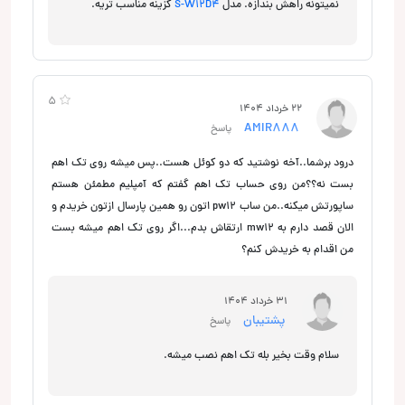
نمیتونه راهش بندازه. مدل
S-W12D4
گزینه مناسب تریه.
5
22 خرداد 1404
AMIR888
پاسخ
درود برشما..آخه نوشتید که دو کوئل هست..پس میشه روی تک اهم
بست نه؟؟من روی حساب تک اهم گفتم که آمپلیم مطمئن هستم
ساپورتش میکنه..من ساب pw12 اتون رو همین پارسال ازتون خریدم و
الان قصد دارم به mw12 ارتقاش بدم...اگر روی تک اهم میشه بست
من اقدام به خریدش کنم؟
31 خرداد 1404
پشتیبان
پاسخ
سلام وقت بخیر بله تک اهم نصب میشه.