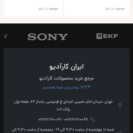
موجود در انبار
موجود در انبار
ایران کارآدیو
مرجع خرید محصولات کارآدیو
7/24 پشتیبان شما هستیم
تهران، میدان امام خمینی، ابتدای خ فردوسی، پاساژ 26، طبقه اول،
پلاک 102.
02166760092 - 02166760091
شنبه تا چهارشنبه از ساعت 9:30 الی 19 - پنجشنبه از ساعت 9:30 الی