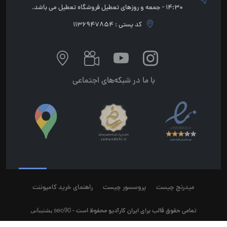
14:30 - جمعه و روزهای تعطیل فروشگاه تعطیل می باشد.
کد پستی : 1136947854
با ما در شبکه‌های اجتماعی
میدرنج چیست
پروسسور چیست
راهنمای خرید کامپوننت
seo90
پشتیبانی
تمامی حقوق قالب برای ایران کارآدیو محفوظ است -