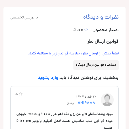
نظرات و دیدگاه
با بررسی تخصصی
امتیاز محصول
5.00
قوانین ارسال نظر
لطفاً پیش از ارسال نظر ، خلاصه قوانین زیر را مطالعه کنید:
مشاهده قوانین ارسال دیدگاه
ببخشید، برای نوشتن دیدگاه باید
وارد بشوید
5
20 خرداد 1404
AMIR888
پاسخ
درود برشما...آملی فایر من روی تک اهم هزار تا 1100 وات rms خروجی
میده آیا این ساب مناسبش هست؟مدل آمپلیم پایونیر D1100 prs
هست