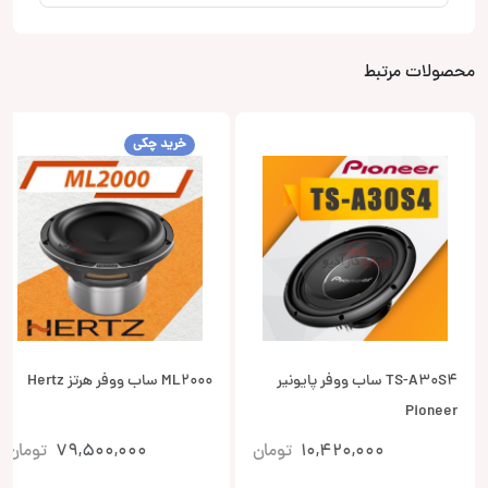
محصولات مرتبط
خرید چکی
TS-A30S4 ساب ووفر پایونیر
ML2000 ساب ووفر هرتز Hertz
Pioneer
10,420,000
تومان
79,500,000
تومان