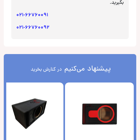
بگیرید.
021-66760091
021-66760092
پیشنهاد
می‌کنیم
در کنارش بخرید