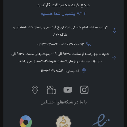
مرجع خرید محصولات کارآدیو
7/24 پشتیبان شما هستیم
تهران، میدان امام خمینی، ابتدای خ فردوسی، پاساژ 26، طبقه اول،
پلاک 102.
02166760092 - 02166760091
شنبه تا چهارشنبه از ساعت 9:30 الی 19 - پنجشنبه از ساعت 9:30 الی
14:30 - جمعه و روزهای تعطیل فروشگاه تعطیل می باشد.
کد پستی : 1136947854
با ما در شبکه‌های اجتماعی