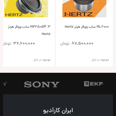
ML2000 ساب ووفر هرتز Hertz
MP250D4.3 ساب ووفر هرتز
Hertz
87,500,000
تومان
36,600,000
تومان
موجود در انبار
موجود در انبار
ایران کارآدیو