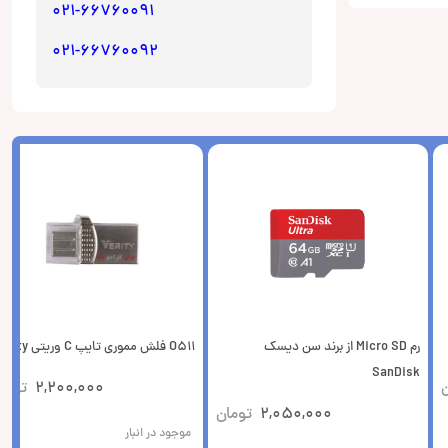
021-66760091
021-66760092
رم Micro SD از برند سن دیسک
O511 فلش مموری تایپ C وریتی Verity
SanDisk
ن
2,200,000
توما
2,050,000
تومان
موجود در انبار