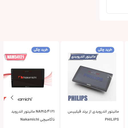
خرید چکی
خرید چکی
مانیتور اندرویدی از برند فیلیپس
NAM5412I مانیتور اندروید
PHILIPS
ناکامیچی Nakamichi