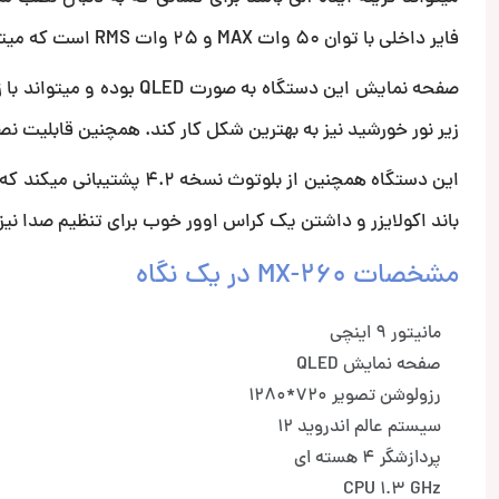
فایر داخلی با توان 50 وات MAX و 25 وات RMS است که میتواند بلندگوهای فابریکی را نیز به بهترین شکل راه اندازی کند.
زیر نور خورشید نیز به بهترین شکل کار کند. همچنین قابلیت نص
باند اکولایزر و داشتن یک کراس اوور خوب برای تنظیم صدا نیز
مشخصات MX-260 در یک نگاه
مانیتور 9 اینچی
صفحه نمایش QLED
رزولوشن تصویر 720*1280
سیستم عالم اندروید 12
پردازشگر 4 هسته ای
CPU 1.3 GHz