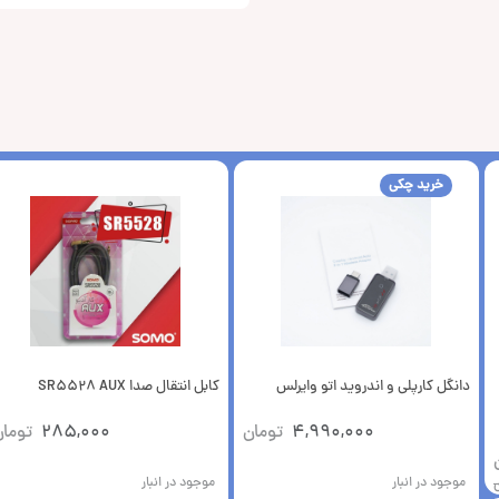
خرید چکی
دانگل کارپلی و اندروید اتو وایرلس
کابل انتقال صدا SR5528 AUX
4,990,000
تومان
285,000
توما
موجود در انبار
موجود در انبار