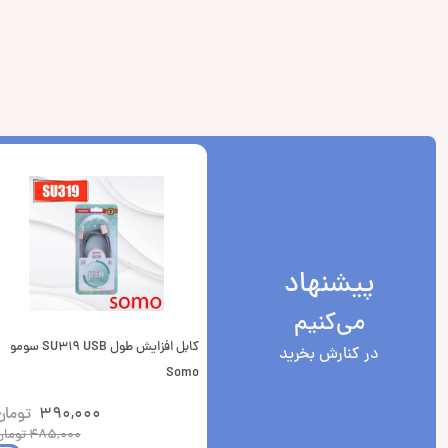
پیشنهاد
می‌کنیم
کابل افزایش طول SU319 USB سومو
در کنارش بخرید
Somo
390,000
تومان
485,000
تومان