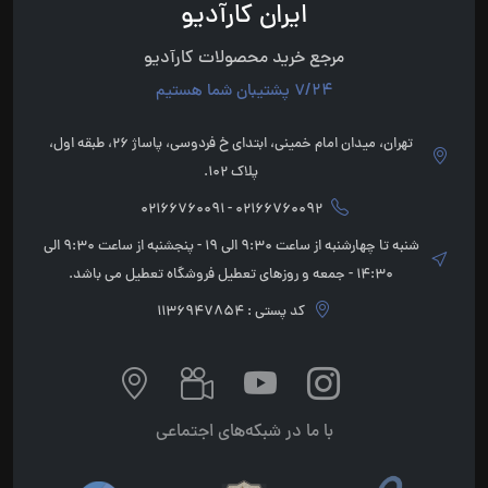
ایران کارآدیو
مرجع خرید محصولات کارآدیو
7/24 پشتیبان شما هستیم
تهران، میدان امام خمینی، ابتدای خ فردوسی، پاساژ 26، طبقه اول،
پلاک 102.
02166760092 - 02166760091
شنبه تا چهارشنبه از ساعت 9:30 الی 19 - پنجشنبه از ساعت 9:30 الی
14:30 - جمعه و روزهای تعطیل فروشگاه تعطیل می باشد.
کد پستی : 1136947854
با ما در شبکه‌های اجتماعی