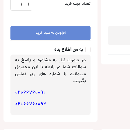
بلندگو
تعداد جهت خرید
ناکامیچی
Nakamichi
مدل
NSG6929
افزودن به سبد خرید
عدد
به من اطلاع بده
در صورت نیاز به مشاوره و پاسخ به
سوالات شما در رابطه با این محصول
میتوانید با شماره های زیر تماس
بگیرید.
021-66760091
021-66760092