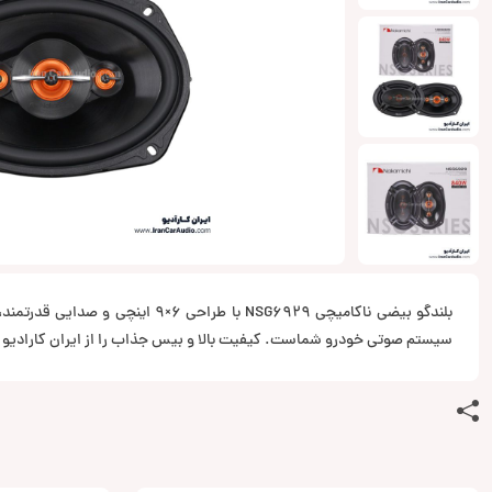
بلندگو بیضی ناکامیچی NSG6929 با طراحی 6×9 
سیستم صوتی خودرو شماست. کیفیت بالا و بیس جذاب را از ایران کارادیو ت