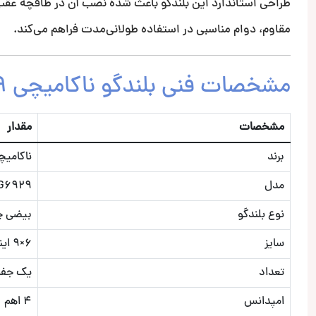
طراحی استاندارد این بلندگو باعث شده نصب آن در طاقچه عقب 
مقاوم، دوام مناسبی در استفاده طولانی‌مدت فراهم می‌کند.
مشخصات فنی بلندگو ناکامیچی NSG6929
مشخصات
مقدار
برند
ناکامیچ
مدل
G6929
نوع بلندگو
بیضی چن
سایز
6×9 اینچ
تعداد
یک جف
امپدانس
4 اهم