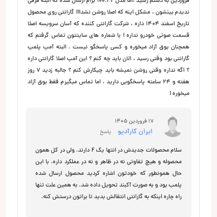
فروردین به دستم رسید ،اما مدل ۱۰0.4F برام ارسال شده که البته فرقی
ندیدم بینشون ، مشکل اینه که اصلا روشن نشد!!! گارانتی روی محصول
تاریخ اسفند ۱۴۰۴ داره ، شرکت گارانتی کننده که آسان سرویسه اصلا
قسمت صوتی خودرو نداره ! با شماره های سایتتون تماس گرفتم که
همچنان بوق آزاد میخوره و کسی پاسخگو نیست . البته آمپ پلمپ
گارانتی بود وقتی رسید ، الان باید چه کنم ؟ این آمپ اصلا گارانتی داره
؟ اگه نداره وقتی روشن نمیشه باید چیکارش کنم ؟ جالبه زدید ۷ روز
هفته و ۲۴ ساعته پاسخگویی دارید ، اما تماس میگیرم فقط بوق آزاد
میخوره !
17 فروردین 1405
ایران کارآدیو
پاسخ
سلام محصولات جدیدش در انتها یک F دارند. ولی در کل همون
محصوله و هیچ تفاوتی نه در ظاهر و نه در عملکرد داره. با این
حال همونطور که خودتون اشاره کردید محصول ارسال شده
پلمب بود و به صورت آکبند تحویل داده شد. به همین علت تنها
راه چاره اینکه به گارانتی انتقالش بدید تا براتون درستش کنه.