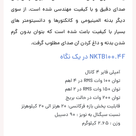
صدای دقیق و با کیفیت مهندسی شده است. از سوی
دیگر بدنه المینیومی و کانکتورها و دانسیتومتر های
بسیار با کیفیت باعث شده است که بتوان بدون گرم
شدن بدنه و داغ کردن آن صدای مطلوب گرفت.
NKTB100.4F در یک نگاه
آمپلی فایر 4 کانال
توان 100 وات RMS در 4 اهم
توان 150 وات RMS در 2 اهم
توان 200 وات در حالت بریج
قابلیت پخش بازه فرکانسی: 20 هرتز الی 20 کیلوهرتز
نسبت سیگنال به نویز : 90 دسیبل
وزن : 2.65 کیلوگرم