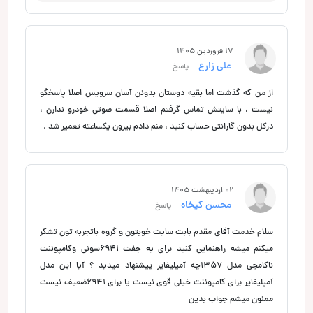
17 فروردین 1405
علی زارع
پاسخ
از من که گذشت اما بقیه دوستان بدونن آسان سرویس اصلا پاسخگو
نیست ، با سایتش تماس گرفتم اصلا قسمت صوتی خودرو ندارن ،
درکل بدون گارانتی حساب کنید ، منم دادم بیرون یکساعته تعمیر شد .
02 اردیبهشت 1405
محسن کیخاه
پاسخ
سلام خدمت آقای مقدم بابت سایت خوبتون و گروه باتجربه تون تشکر
میکنم میشه راهنمایی کنید برای یه جفت 6941سونی وکامپوننت
ناکامچی مدل 1357چه آمپلیفایر پیشنهاد میدید ؟ آیا این مدل
آمپلیفایر برای کامپوننت خیلی قوی نیست یا برای 6941ضعیف نیست
ممنون میشم جواب بدین