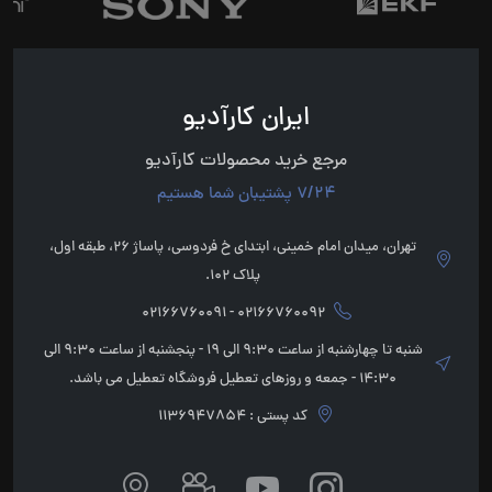
ایران کارآدیو
مرجع خرید محصولات کارآدیو
7/24 پشتیبان شما هستیم
تهران، میدان امام خمینی، ابتدای خ فردوسی، پاساژ 26، طبقه اول،
پلاک 102.
02166760092 - 02166760091
شنبه تا چهارشنبه از ساعت 9:30 الی 19 - پنجشنبه از ساعت 9:30 الی
14:30 - جمعه و روزهای تعطیل فروشگاه تعطیل می باشد.
کد پستی : 1136947854