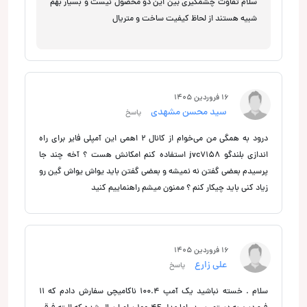
سلام تفاوت چشمگیری بین این دو محصول نیست و بسیار بهم
شبیه هستند از لحاظ کیفیت ساخت و متریال
16 فروردین 1405
سید محسن مشهدی
پاسخ
درود به همگی من می‌خوام از کانال 2 اهمی این آمپلی فایر برای راه
اندازی بلندگو jvc7158 استفاده کنم امکانش هست ؟ آخه چند جا
پرسیدم بعضی گفتن نه نمیشه و بعضی گفتن باید یواش یواش گین رو
زیاد کنی باید چیکار کنم ؟ ممنون میشم راهنماییم کنید
16 فروردین 1405
علی زارع
پاسخ
سلام . خسته نباشید یک آمپ 100.4 ناکامیچی سفارش دادم که ۱۱