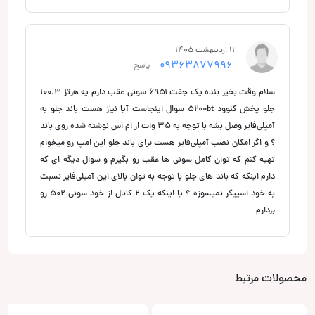
11 اردیبهشت 1405
09363877996
پاسخ
سلام وقت بخیر بنده یک جفت ۶۹۵۱ سونی عقب دارم یه هرتز ۱۰۰.۳
جلو پخش کنوود ۵۲۰۰bt سوال اینجاست آیا نیاز هست باند جلو به
آمپلی‌فایر وصل بشه با توجه به ۳۵ وات ار ام اس نوشته شده روی باند
؟ و اگر امکان نصب آمپلی‌فایر هست برای باند جلو این امپ رو میخوام
تهیه کنم که توان کامل سونی ها عقب رو بگیرم و سوال دیگه ای که
دارم اینکه که باند های جلو با توجه به توان بالای این آمپلی‌فایر نسبت
به خود اسپیکر نمیسوزه ؟ یا اینکه یک ۲ کانال از خود سونی ۵۰۲ رو
بردارم
محصولات مرتبط