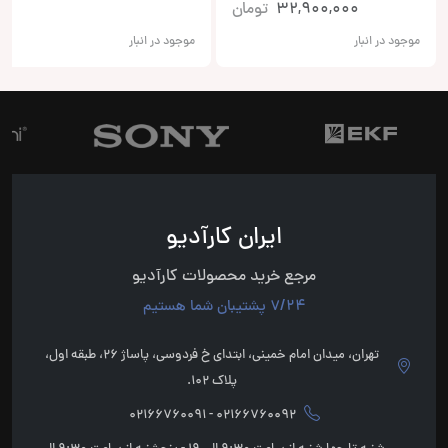
32,900,000
تومان
موجود در انبار
موجود در انبار
ایران کارآدیو
مرجع خرید محصولات کارآدیو
7/24 پشتیبان شما هستیم
تهران، میدان امام خمینی، ابتدای خ فردوسی، پاساژ 26، طبقه اول،
پلاک 102.
02166760092 - 02166760091