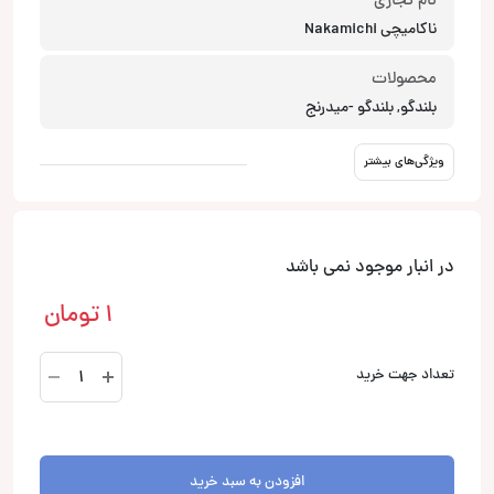
نام تجاری
ناکامیچی Nakamichi
محصولات
بلندگو, بلندگو -میدرنج
ویژگی‌های بیشتر
در انبار موجود نمی باشد
1
تومان
NS-
تعداد جهت خرید
M880
بلندگو
میدرنج
ناکامیچی
افزودن به سبد خرید