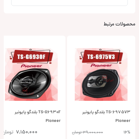
محصولات مرتبط
TS-6975V3 بلندگو پایونیر
TS-G6930F بلندگو پایونیر
Pioneer
Pioneer
7,150,000
تومان
16%
39,000,000
تومان