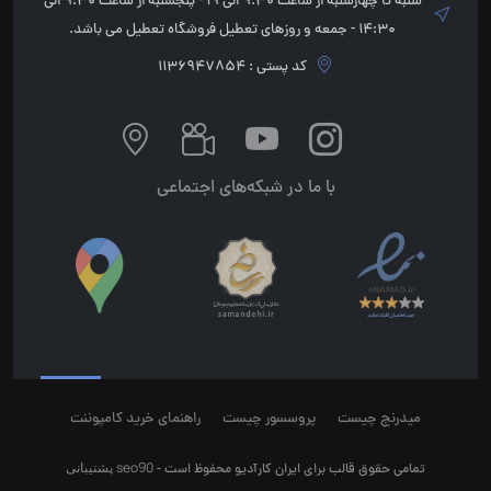
شنبه تا چهارشنبه از ساعت 9:30 الی 19 - پنجشنبه از ساعت 9:30 الی
14:30 - جمعه و روزهای تعطیل فروشگاه تعطیل می باشد.
کد پستی : 1136947854
با ما در شبکه‌های اجتماعی
میدرنج چیست
پروسسور چیست
راهنمای خرید کامپوننت
seo90
پشتیبانی
تمامی حقوق قالب برای ایران کارآدیو محفوظ است -