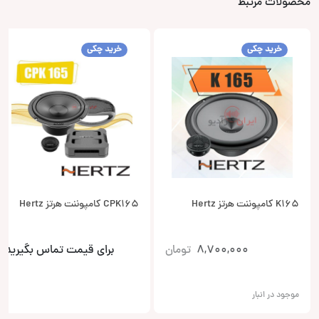
محصولات مرتبط
خرید چکی
خرید چکی
K165 کامپوننت هرتز Hertz
CPK165 کامپوننت هرتز Hertz
8,700,000
تومان
برای قیمت تماس بگیرید
موجود در انبار