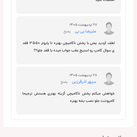
استفاده کنید
27 اردیبهشت 1405
علیرضا بی بی
پاسخ
لطف کردید یعنی با پخش ناکامیچی بهتره تا پایونر ۳۵۵۰ فقد
ی سوال کامپ رو استیج عقب جواب میده یا فقد جلو؟؟
28 اردیبهشت 1405
سپهر اذرفرزین
پاسخ
خواهش میکنم پخش ناکامیچی گزینه بهتری هستش ترجیحا
کامپوننت جلو نصب بشه بهتره