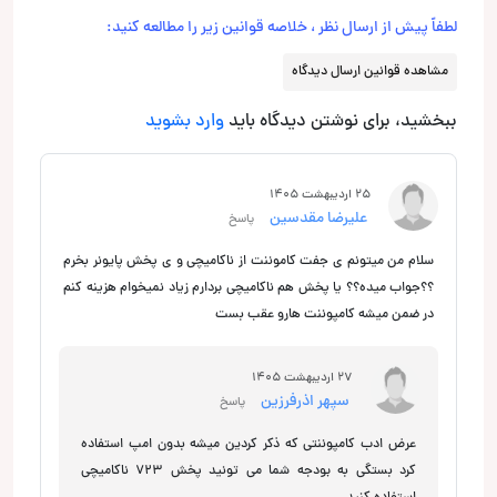
لطفاً پیش از ارسال نظر ، خلاصه قوانین زیر را مطالعه کنید:
مشاهده قوانین ارسال دیدگاه
ببخشید، برای نوشتن دیدگاه باید
وارد بشوید
25 اردیبهشت 1405
علیرضا مقدسین
پاسخ
سلام من میتونم ی جفت کاموننت از ناکامیچی و ی پخش پایونر بخرم
؟؟جواب میده؟؟ یا پخش هم ناکامیچی بردارم زیاد نمیخوام هزینه کنم
در ضمن میشه کامپوننت هارو عقب بست
27 اردیبهشت 1405
سپهر اذرفرزین
پاسخ
عرض ادب کامپوننتی که ذکر کردین میشه بدون امپ استفاده
کرد بستگی به بودجه شما می تونید پخش 723 ناکامیچی