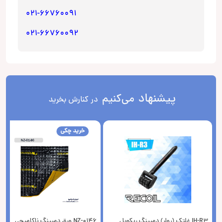
021-66760091
021-66760092
پیشنهاد
می‌کنیم
در کنارش بخرید
خرید چکی
IH-R3 غلتک (رولر) دمپینگ ریکویل
NZ-0146 ورق دمپینگ ناکامیچی