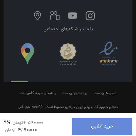
با ما در شبکه‌های اجتماعی
میدرنج چیست
پروسسور چیست
راهنمای خرید کامپوننت
seo90
پشتیبانی
تمامی حقوق قالب برای ایران کارآدیو محفوظ است -
9%
4,590,000
تومان
خرید آنلاین
4,190,000
تومان