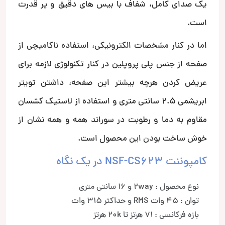
یک صدای کامل، شفاف با بیس های دقیق و پر قدرت
است.
اما در کنار مشخصات الکترونیکی، استفاده ناکامیچی از
صفحه از جنس پلی پروپلین در کنار تکنولوژی لازمه برای
عریض کردن هرچه بیشتر این صفحه، داشتن تویتر
ابریشمی 2.5 سانتی متری و استفاده از لاستیک کشسان
مقاوم به دما و رطوبت در سوراند همه و همه نشان از
خوش ساخت بودن این محصول است.
کامپوننت NSF-CS623 در یک نگاه
نوع محصول : 2way و 16 سانتی متری
توان : 45 وات RMS و حداکثر 315 وات
بازه فرکانسی : 71 هرتز تا 20k هرتز