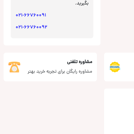
بگیرید.
021-66760091
021-66760092
مشاوره تلفنی
مشاوره رایگان برای تجربه خرید بهتر