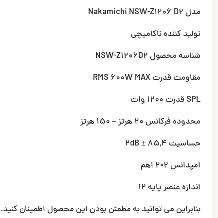
مدل Nakamichi NSW-Z1206 D2
تولید کننده ناکامیچی
شناسه محصول NSW-Z1206D2
مقاومت قدرت RMS 600W MAX
SPL قدرت 1200 وات
محدوده فرکانس 20 هرتز – 150 هرتز
حساسیت 85,4 ± 2dB
امپدانس 2×2 اهم
اندازه عنصر پایه 12
بنابراین می توانید به مطمئن بودن این محصول اطمینان کنید.