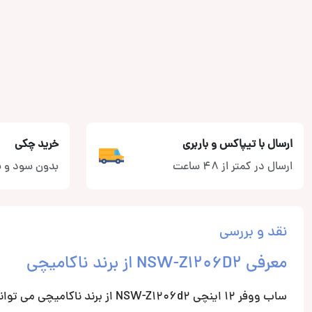
ارسال با تیپاکس و باربری
خرید چکی
ارسال در کمتر از 48 ساعت
بدون سود و ب
نقد و بررسی
معرفی NSW-Z1206D2 از برند ناکامیچی
ساب ووفر 12 اینچی NSW-Z1206d2 از برند ناکامیچی می تواند گزینه ی خوبی برای خرید مطمئن و به صرفه ی شما باشد.