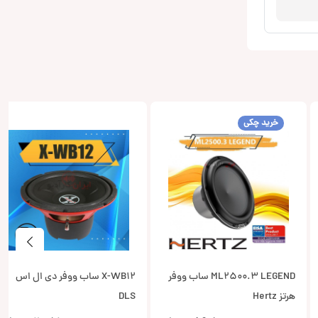
خرید چکی
ML2500.3 LEGEND ساب ووفر
X-WB12 ساب ووفر دی ال اس
هرتز Hertz
DLS