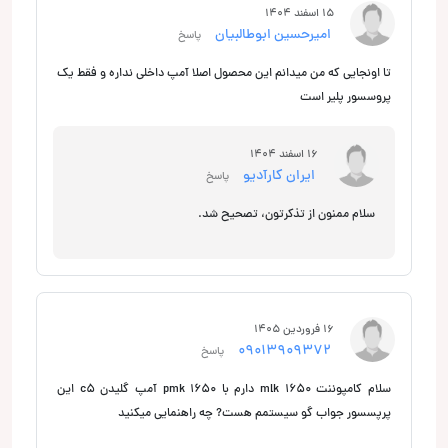
15 اسفند 1404
امیرحسین ابوطالبیان
پاسخ
تا اونجایی که من میدانم این محصول اصلا آمپ داخلی نداره و فقط یک
پروسسور پلیر است
16 اسفند 1404
ایران کارآدیو
پاسخ
سلام ممنون از تذکرتون، تصحیح شد.
16 فروردین 1405
09013909372
پاسخ
سلام کامپوننت mlk 1650 دارم با pmk 1650 آمپ گلیدن c5 این
پرپسسور جواب گو سیستمم هست? چه راهنمایی میکنید