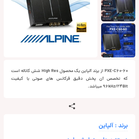
PXE-C60-60 از برند آلپاین یک محصول High Res شش کاناله است
که تخصص آن پخش دقیق فرکانس های صوتی با کیفیت
96kHz/24Bit میباشد.
برند : آلپاین