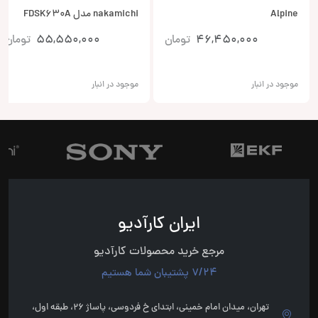
Alpine
nakamichi مدل FDSK630A
46,450,000
تومان
55,550,000
تومان
موجود در انبار
موجود در انبار
ایران کارآدیو
مرجع خرید محصولات کارآدیو
7/24 پشتیبان شما هستیم
تهران، میدان امام خمینی، ابتدای خ فردوسی، پاساژ 26، طبقه اول،