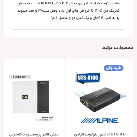
سلام با توجه به اینکه این ورودیش ۶ تا کانال hi level هست به پخش
فابریک من که ۴ تا خروجی های لول داره وصل میشه؟! و بعد میتونم
به یه آمپ ۴ کانال و یک آمپ مونو متصل کنم؟
محصولات مرتبط
خرید چکی
UTS-A100 آداپتور بلوتوث آلپاین
آمپلی فایر پروسسور ناکامیچی