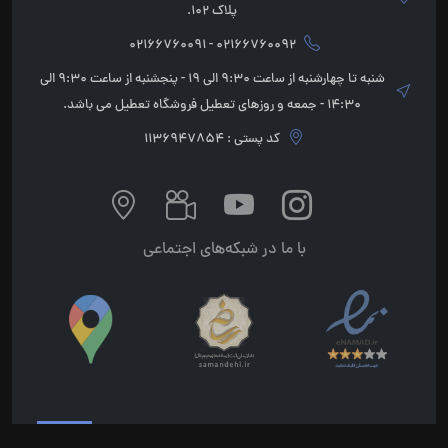
پلاک 102.
02166760092 - 02166760091
شنبه تا چهارشنبه از ساعت 9:30 الی 19 - پنجشنبه از ساعت 9:30 الی
14:30 - جمعه و روزهای تعطیل فروشگاه تعطیل می باشد.
کد پستی : 1136947854
با ما در شبکه‌های اجتماعی