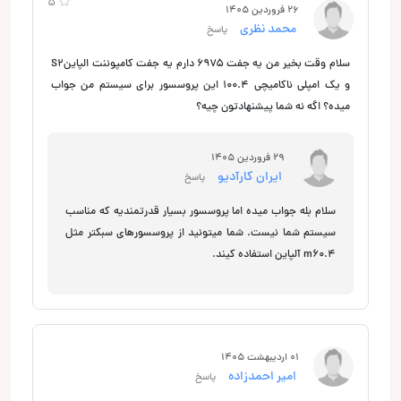
5
26 فروردین 1405
محمد نظری
پاسخ
سلام وقت بخیر من یه جفت ۶۹۷۵ دارم یه جفت کامپوننت الپاینS2
و یک امپلی ناکامیچی 100.4 این پروسسور برای سیستم من جواب
میده؟ اگه نه شما پیشنهادتون چیه؟
29 فروردین 1405
ایران کارآدیو
پاسخ
سلام بله جواب میده اما پروسسور بسیار قدرتمندیه که مناسب
سیستم شما نیست. شما میتونید از پروسسورهای سبکتر مثل
m60.4 آلپاین استفاده کیند.
01 اردیبهشت 1405
امیر احمدزاده
پاسخ