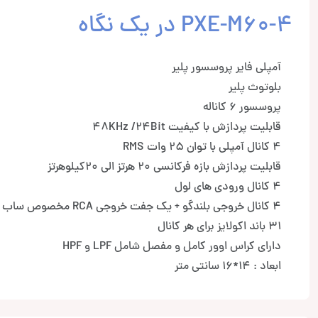
PXE-M60-4 در یک نگاه
آمپلی فایر پروسسور پلیر
بلوتوث پلیر
پروسسور 6 کاناله
قابلیت پردازش با کیفیت 48KHz /24Bit
4 کانال آمپلی با توان 25 وات RMS
قابلیت پردازش بازه فرکانسی 20 هرتز الی 20کیلوهرتز
4 کانال ورودی های لول
4 کانال خروجی بلندگو + یک جفت خروجی RCA مخصوص ساب
31 باند اکولایز برای هر کانال
دارای کراس اوور کامل و مفصل شامل LPF و HPF
ابعاد : 14*16 سانتی متر