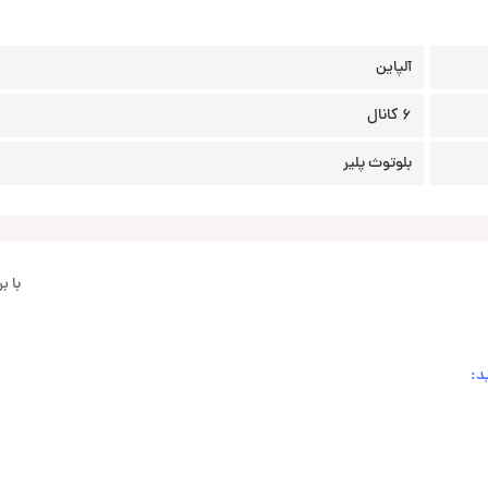
آلپاین
6 کانال
بلوتوث پلیر
با 
د: