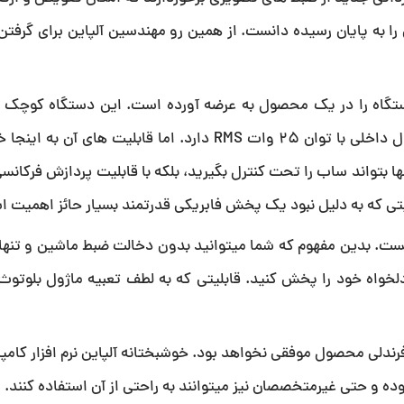
ا به پایان رسیده دانست. از همین رو مهندسین آلپاین برای گرفت
ستگاه را در یک محصول به عرضه آورده است. این دستگاه کوچک که
تقریبی 14*16 سانتی متر است در واقع یک آملپی فایر 4 کانال داخلی با توان 25 وات RMS دارد. اما قاب
 بتواند ساب را تحت کنترل بگیرید، بلکه با قابلیت پردازش فرکانسی
یتی که به دلیل نبود یک پخش فابریکی قدرتمند بسیار حائز اهمیت 
ت. بدین مفهوم که شما میتوانید بدون دخالت ضبط ماشین و تنها ب
ندلی محصول موفقی نخواهد بود. خوشبختانه آلپاین نرم افزار کامپی
ه و حتی غیرمتخصصان نیز میتوانند به راحتی از آن استفاده کنند.