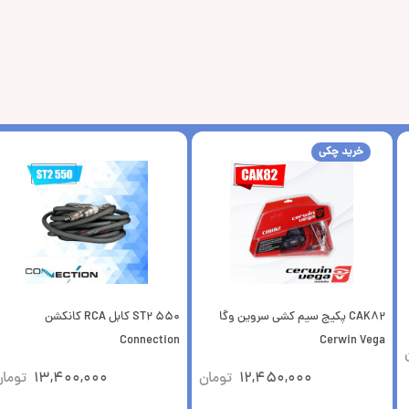
خرید چکی
CAK82 پکیج سیم کشی سروین وگا
ST2 550 کابل RCA کانکشن
Connection
Cerwin Vega
12,450,000
تومان
13,400,000
توما