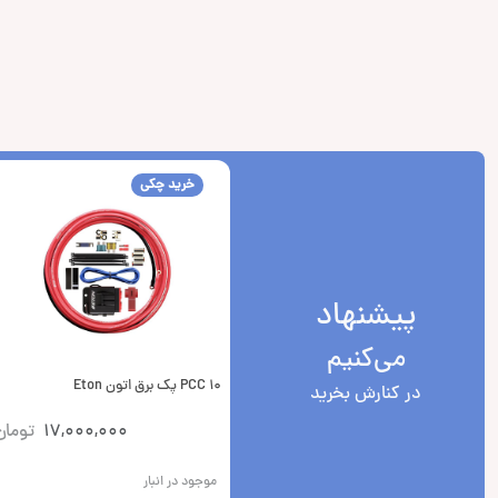
خرید چکی
پیشنهاد
می‌کنیم
PCC 10 پک برق اتون Eton
در کنارش بخرید
17,000,000
تومان
موجود در انبار