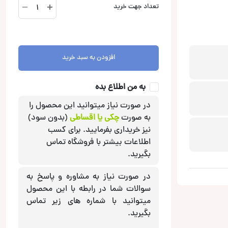
PXE-
تعداد جهت خرید
M60-
4
آمپلی
فایر
افزودن به سبد خرید
پروسسور
آلپاین
Alpine
به من اطلاع بده
عدد
در صورت نیاز میتوانید این محصول را
به صورت
چکی یا اقساطی
(بدون سود)
نیز خریداری بفرمایید. برای کسب
اطلاعات بیشتر با فروشگاه تماس
بگیرید.
در صورت نیاز به مشاوره و پاسخ به
سوالات شما در رابطه با این محصول
میتوانید با شماره های زیر تماس
بگیرید.