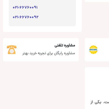
021-66760091
021-66760092
مشاوره تلفنی
مشاوره رایگان برای تجربه خرید بهتر
ت. یکی از