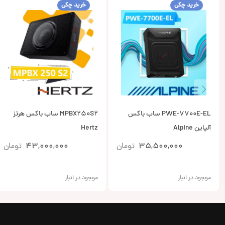
خرید چکی
خرید چکی
PWE-7700E-EL ساب باکس
MPBX250S2 ساب باکس هرتز
آلپاین Alpine
Hertz
35,500,000
تومان
43,000,000
تومان
موجود در انبار
موجود در انبار