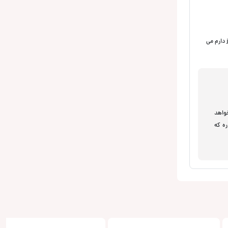
درود می خواستم بدونم این ساب از نظر کیفیت و نرمی بیس و دقت بیس و قدرت بیس به برندهای همچون آلپاین یا هرتز میرسه یا نه چون من خودم یک ساب jbl 1200 دارم می
خواهد
ده داره که