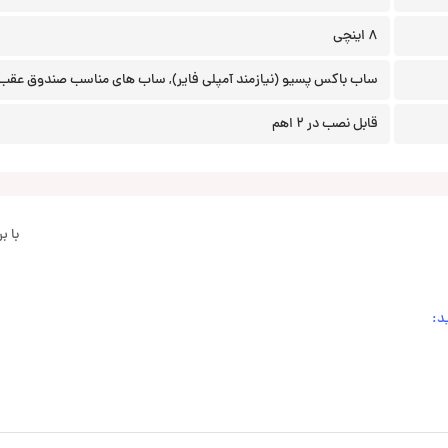
8 اینچی
ساب باکس پسیو (نیازمند آمپلی فایر), ساب های مناسب صندوق عقب
قابل نصب در 2 اهم
با 
د: