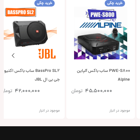
خرید چکی
خرید چکی
PWE-S800 ساب باکس آلپاین
BassPro SL2 ساب باکس اکتیو
Alpine
جی بی ال JBL
45,500,000
تومان
42,000,000
تومان
موجود در انبار
موجود در انبار