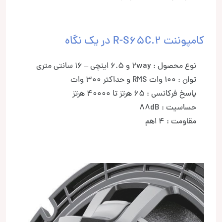
کامپوننت R-S65C.2 در یک نگاه
نوع محصول : 2way و 6.5 اینچی – 16 سانتی متری
توان : 100 وات RMS و حداکثر 300 وات
پاسخ فرکانسی : 65 هرتز تا 40000 هرتز
حساسیت : 88dB
مقاومت : 4 اهم