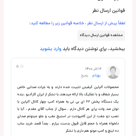
قوانین ارسال نظر
لطفاً پیش از ارسال نظر ، خلاصه قوانین زیر را مطالعه کنید:
مشاهده قوانین ارسال دیدگاه
ببخشید، برای نوشتن دیدگاه باید
وارد بشوید
5
12 آذر 1400
بهنام
پاسخ
محصولات آلپاین کیفیتی تثبیت شده دارند و به جرات صدایی خاص
بسیار شفاف و با تفکیک بالا ارائه میدهند.با تشکر از ایران کارآدیو .بنده
یک دستگاه پخش ۶۲ ای بی تی به همراه آمپ چهار کانال آلپاین با
توان صد وات برای هر کانال دارم . سوال از جناب آقای مقدم ، آیا با
نصب دو جفت از این کامپوننت در استیج عقب و جلو میتونم صدای
دلخواه همراه با حجم قابل قبول بدست بیارم . بعداً قصد خرید ساب
ده اینچ و آمپ مونو هم دارم.با تشکر