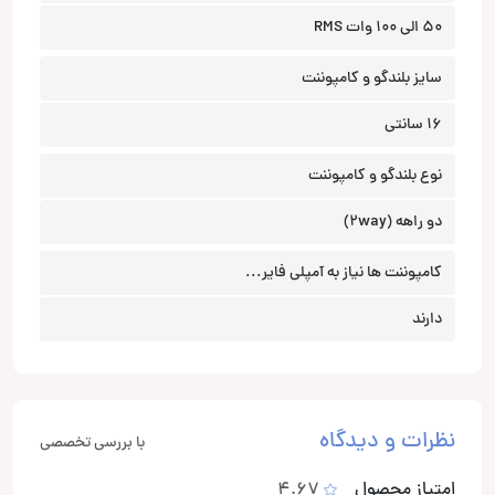
50 الی 100 وات RMS
سایز بلندگو و کامپوننت
16 سانتی
نوع بلندگو و کامپوننت
دو راهه (2way)
کامپوننت ها نیاز به آمپلی فایر...
دارند
نظرات و دیدگاه
با بررسی تخصصی
امتیاز محصول
4.67