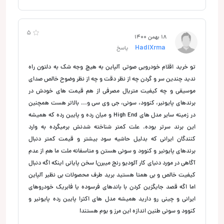
5
18 بهمن 1400
HadiXrma
پاسخ
تو خرید اقلام خودرویی صوتی آلپاین به هیچ وجه شک به دلتون راه
ندید چندین سر و گردن چه از نظر دقت و چه از نظر وضوح خالص صدای
موسیقی و چه کیفیت متریال مصرفی از هم قیمت های خودش در
برندهای پایونیر، کنوود، سونی، جی وی سی و... بالاتر هست همچنین
در زمینه سایر مدل های High End و میان رده و پایین رده که همیشه
این برند سرتر بوده. علت کمتر شناخته شدنش برمیگرده به وارد
کنندگان ایرانی که بدلیل حاشیه سود بیشتر و قیمت کمتر دنبال
برندهای پایونیر و کنوود و سونی هستن و متاسفانه ملت ما هم از عدم
آگاهی در مورد دنیای کار آئودیو رنج میبرن! سخن پایانی اینکه اگه دنبال
کیفیت خالص و بی همتا هستید برید طرف محصولات بی نظیر آلپاین
اما اگه قصد جایگزین کردن با باندهای فرسوده یا فابریک خودروهای
ایرانی و چینی رو دارید همیشه مدل های اکثرا پایین رده پایونیر و
کنوود و سونی طنین اندازه این مرز و بوم هستند!