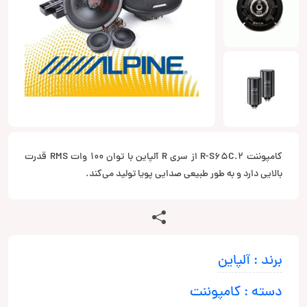
کامپوننت R-S65C.2 از سری R آلپاین با توان 100 وات RMS قدرت
بالایی دارد و به طور طبیعی صدایی پویا تولید می‌کند.
برند : آلپاین
دسته : کامپوننت