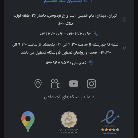
7/24 پشتیبان شما هستیم
تهران، میدان امام خمینی، ابتدای خ فردوسی، پاساژ 26، طبقه اول،
پلاک 102.
02166760092 - 02166760091
شنبه تا چهارشنبه از ساعت 9:30 الی 19 - پنجشنبه از ساعت 9:30 الی
14:30 - جمعه و روزهای تعطیل فروشگاه تعطیل می باشد.
کد پستی : 1136947854
با ما در شبکه‌های اجتماعی