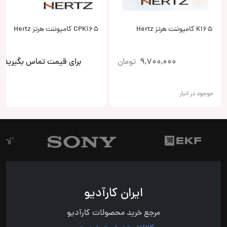
K165 کامپوننت هرتز Hertz
CPK165 کامپوننت هرتز Hertz
9,700,000
تومان
برای قیمت تماس بگیرید
موجود در انبار
ایران کارآدیو
مرجع خرید محصولات کارآدیو