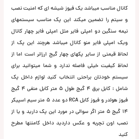
کانال مناسب میباشد یک فیوز شیشه ای که امنیت نصب
و سیتم را تضمین میکند این پک مناسب سیستمهای
نیمه سنگین دو امپلی فایر مثل امپلی فایر چهار کانال
ویک امپلی فایر منو کانال میباشد هرچند این پک از
لحاظ قیمتی از سایر پکهای چهار گیج ارزانر است اما از
لحاظ کیفیت خیلی فاصله ندارد و شما میتوانید برای
سیستم خودتان براحتی انتخاب کنید لوازم داخل پک
شامل : کابل برق 4 گیج طول 5 متر کابل منفی 4 گیج
فیوز هولدر و فیوز کابل RCA دو عدد 5 متر سیم اسپیکر
14 گیج 5 متر اگر سوالی در مورد این پک دارید و یا از
نصب اون تچربه و عکس داردید داخل کامنتها مطرح
کنید