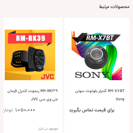
محصولات مرتبط
RM-X7BT کنترلر بلوتوث سونی
RM-RK39 ریموت کنترل فرمان
Sony
جی وی سی JVC
برای قیمت تماس بگیرید
1,050,000
تومان
موجود در انبار