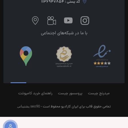
کد پستی : 1136947854
با ما در شبکه‌های اجتماعی
میدرنج چیست
پروسسور چیست
راهنمای خرید کامپوننت
seo90
پشتیبانی
تمامی حقوق قالب برای ایران کارآدیو محفوظ است -