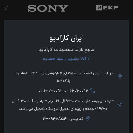
ایران کارآدیو
مرجع خرید محصولات کارآدیو
7/24 پشتیبان شما هستیم
تهران، میدان امام خمینی، ابتدای خ فردوسی، پاساژ 26، طبقه اول،
پلاک 102.
02166760092 - 02166760091
شنبه تا چهارشنبه از ساعت 9:30 الی 19 - پنجشنبه از ساعت 9:30 الی
14:30 - جمعه و روزهای تعطیل فروشگاه تعطیل می باشد.
کد پستی : 1136947854