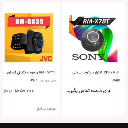
RM-X7BT کنترلر بلوتوث سونی
RM-RK39 ریموت کنترل فرمان
Sony
جی وی سی JVC
برای قیمت تماس بگیرید
1,050,000
تومان
موجود در انبار