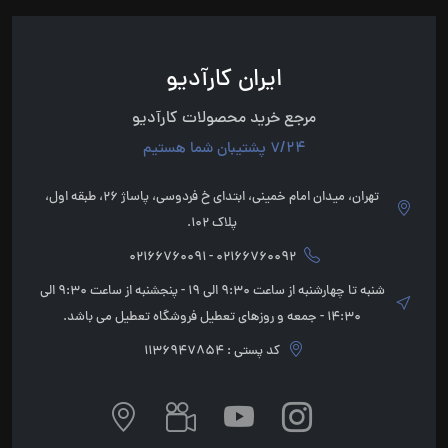
ایران کارآدیو
مرجع خرید محصولات کارآدیو
7/24 پشتیبان شما هستیم
تهران، میدان امام خمینی، ابتدای خ فردوسی، پاساژ 26، طبقه اول،
پلاک 102.
02166760092 - 02166760091
شنبه تا چهارشنبه از ساعت 9:30 الی 19 - پنجشنبه از ساعت 9:30 الی
14:30 - جمعه و روزهای تعطیل فروشگاه تعطیل می باشد.
کد پستی : 1136947854