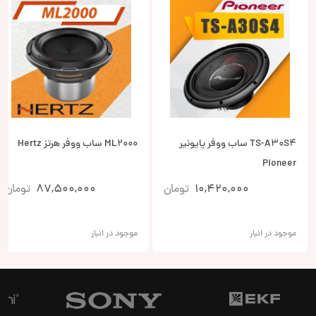
TS-A30S4 ساب ووفر پایونیر
ML2000 ساب ووفر هرتز Hertz
Pioneer
10,420,000
تومان
87,500,000
تومان
موجود در انبار
موجود در انبار