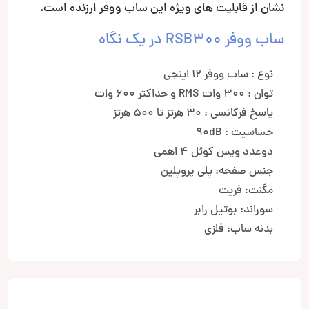
نشان از قابلیت های ویژه این ساب ووفر ارزنده است.
ساب ووفر RSB300 در یک نگاه
نوع : ساب ووفر 12 اینجی
توان : 300 وات RMS و حداکثر 600 وات
پاسخ فرکانسی : 30 هرتز تا 500 هرتز
حساسیت : 90dB
دوعدد ویس کوئل 4 اهمی
جنس صفحه: پلی پروپلین
مگنت: فریت
سوراند: بوتیل رابر
بدنه ساب: فلزی